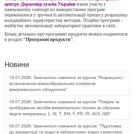
центру Держепідслужби України
взяли участь у
навчальному семінарі по використанню програм:
переконалися у зручності автоматизації процесу розрахунку
валідаційних характеристик методик. Подібні програми -
майбутнє автоматизації лабораторної практики в світі.
Більш детально про програмні продукти можна подивитися
в розділі
"Програмні продукти"
.
Новини
16.07.2026: Закінчилось навчання за курсом "Розрахунок і
встановлення міжкалібрувальних інтервалів
вимірювального обладнання"
16.07.2026: Закінчилось навчання за курсом "Повірка та
калібрування засобів вимірювальної техніки за обраним
видом вимірювань: L, М, Т, ЕМ, F, РR, ІR, АUV, QМ"
03.07.2026: Закінчилося навчання за курсом: "Підготовка
до акредитації та аудит в лабораторіях згідно з вимогами