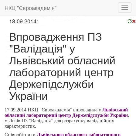
НКЦ "Євроакадемія"
Toggl
navig
18.09.2014:
Впровадження ПЗ
"Валідація" у
Львівський обласний
лабораторний центр
Держепідслужби
України
17.09.2014 НКЦ "Євроакадемія" впровадила у
Львівський
обласний лабораторний центр Держепідслужби України
,
м.Львів ПЗ "Валідація" для розрахунку валідаційних
характеристик.
Співробітники
Львівського обласного лабораторного