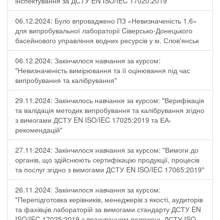
інспектування за ДСТУ EN ISO/IEC 17020:2019"
06.12.2024: Було впроваджено ПЗ «Невизначеність 1.6»
для випробувальної лабораторії Cіверсько-Донецького
басейнового управління водних ресурсів у м. Слов'янськ
06.12.2024: Закінчилося навчання за курсом:
"Невизначеність вимірювання та її оцінювання під час
випробування та калібрування"
29.11.2024: Закінчилось навчання за курсом: "Верифікація
та валідація методик випробування та калібрування згідно
з вимогами ДСТУ EN ISO/IEC 17025:2019 та ЕА-
рекомендацій"
27.11.2024: Закінчилося навчання за курсом: "Вимоги до
органів, що здійснюють сертифікацію продукції, процесів
та послуг згідно з вимогами ДСТУ EN ISO/IEC 17065:2019"
26.11.2024: Закінчилося навчання за курсом:
"Перепідготовка керівників, менеджерів з якості, аудиторів
та фахівців лабораторій за вимогами стандарту ДСТУ EN
ISO/IEC 17025:2019 з врахуванням положень ДСТУ ISO