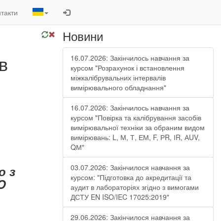
такти
Новини
в
16.07.2026: Закінчилось навчання за
курсом "Розрахунок і встановлення
міжкалібрувальних інтервалів
вимірювального обладнання"
16.07.2026: Закінчилось навчання за
курсом "Повірка та калібрування засобів
вимірювальної техніки за обраним видом
вимірювань: L, М, Т, ЕМ, F, РR, ІR, АUV,
QМ"
03.07.2026: Закінчилося навчання за
о з
курсом: "Підготовка до акредитації та
O
аудит в лабораторіях згідно з вимогами
ДСТУ EN ISO/IEC 17025:2019"
29.06.2026: Закінчилося навчання за