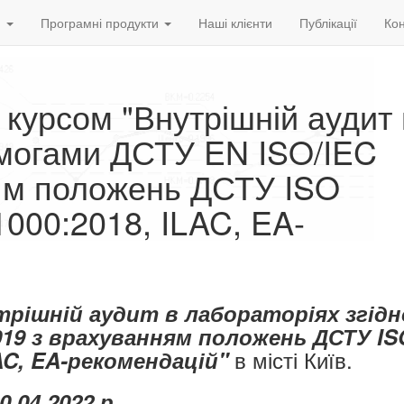
и
Програмні продукти
Наші клієнти
Публікації
Кон
 курсом "Внутрішній аудит 
имогами ДСТУ EN ISO/IEC
ям положень ДСТУ ISO
000:2018, ILAC, EA-
трішній аудит в лабораторіях згідн
019 з врахуванням положень ДСТУ IS
в місті Київ.
LAC, EA-рекомендацій"
0
.04.2022
р.