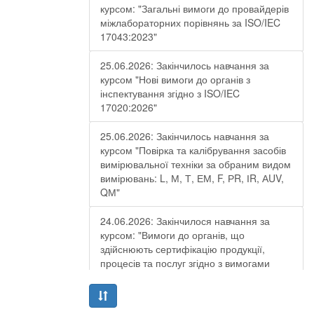
курсом: "Загальні вимоги до провайдерів
міжлабораторних порівнянь за ISO/IEC
17043:2023"
25.06.2026: Закінчилось навчання за
курсом "Нові вимоги до органів з
інспектування згідно з ISO/IEC
17020:2026"
25.06.2026: Закінчилось навчання за
курсом "Повірка та калібрування засобів
вимірювальної техніки за обраним видом
вимірювань: L, М, Т, ЕМ, F, РR, ІR, АUV,
QМ"
24.06.2026: Закінчилося навчання за
курсом: "Вимоги до органів, що
здійснюють сертифікацію продукції,
процесів та послуг згідно з вимогами
ДСТУ EN ISO/IEC 17065:2019"
19.06.2026: Закінчилося навчання за