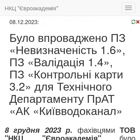
НКЦ "Євроакадемія"
Toggl
navig
08.12.2023:
Було впроваджено ПЗ
«Невизначеність 1.6»,
ПЗ «Валідація 1.4»,
ПЗ «Контрольні карти
3.2» для Технічного
Департаменту ПрАТ
«АК «Київводоканал»
ф
ахівцями
8 грудня 2023 р.
ТОВ
було
"НКЦ "Євроакадемія"