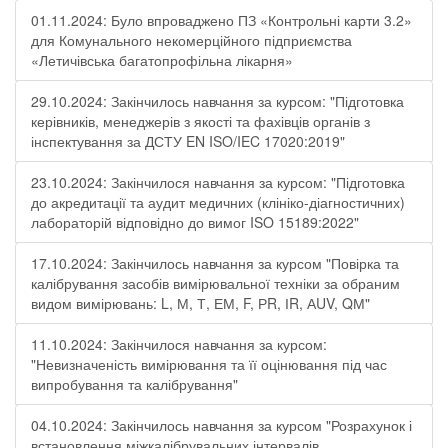
01.11.2024: Було впроваджено ПЗ «Контрольні карти 3.2»
для Комунального некомерційного підприємства
«Летичівська багатопрофільна лікарня»
29.10.2024: Закінчилось навчання за курсом: "Підготовка
керівників, менеджерів з якості та фахівців органів з
інспектування за ДСТУ EN ISO/IEC 17020:2019"
23.10.2024: Закінчилося навчання за курсом: "Підготовка
до акредитації та аудит медичних (клініко-діагностичних)
лабораторій відповідно до вимог ISO 15189:2022"
17.10.2024: Закінчилось навчання за курсом "Повірка та
калібрування засобів вимірювальної техніки за обраним
видом вимірювань: L, М, Т, ЕМ, F, РR, ІR, АUV, QМ"
11.10.2024: Закінчилося навчання за курсом:
"Невизначеність вимірювання та її оцінювання під час
випробування та калібрування"
04.10.2024: Закінчилось навчання за курсом "Розрахунок і
встановлення міжкалібрувальних інтервалів