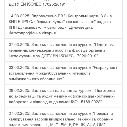
ДСТУ EN ISO/IEC 17025:2019"
14.03.2025: Впроваджено ПЗ "«Контрольні карти 3.2» в
КНП БЦРЛ Слобідсько -Кульчіївецької сільської ради та
КНП Дунаєвецької міської ради "Дунаєвецька
багатопрофільна лікарня"
07.03.2025: Закінчилось навчання за курсом: "Підготовка
керівників, менеджерів з якості та фахівців органів з
інспектування за ДСТУ EN ISO/IEC 17020:2019"
03.03.2025: Закінчилось навчання за курсом "Розрахунок і
встановлення міжкалібрувальних інтервалів
вимірювального обладнання"
28.02.2025: Закінчилося навчання за курсом: "Підготовка
до акредитації та аудит медичних (клініко-діагностичних)
лабораторій відповідно до вимог ISO 15189:2022"
27.02.2025: Закінчилось навчання за курсом "Повірка та
калібрування засобів вимірювальної техніки за обраним
видом вимірювань: L, М, Т, ЕМ, F, РR, ІR, АUV, QМ"