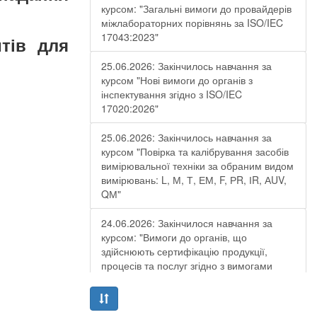
курсом: "Загальні вимоги до провайдерів
міжлабораторних порівнянь за ISO/IEC
17043:2023"
итів для
25.06.2026: Закінчилось навчання за
курсом "Нові вимоги до органів з
інспектування згідно з ISO/IEC
17020:2026"
25.06.2026: Закінчилось навчання за
курсом "Повірка та калібрування засобів
вимірювальної техніки за обраним видом
вимірювань: L, М, Т, ЕМ, F, РR, ІR, АUV,
QМ"
24.06.2026: Закінчилося навчання за
курсом: "Вимоги до органів, що
здійснюють сертифікацію продукції,
процесів та послуг згідно з вимогами
ДСТУ EN ISO/IEC 17065:2019"
19.06.2026: Закінчилося навчання за