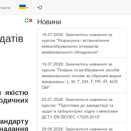
такти
Новини
датів
16.07.2026: Закінчилось навчання за
курсом "Розрахунок і встановлення
міжкалібрувальних інтервалів
вимірювального обладнання"
16.07.2026: Закінчилось навчання за
курсом "Повірка та калібрування засобів
вимірювальної техніки за обраним видом
вимірювань: L, М, Т, ЕМ, F, РR, ІR, АUV,
QМ"
я якістю
тодичних
03.07.2026: Закінчилося навчання за
курсом: "Підготовка до акредитації та
аудит в лабораторіях згідно з вимогами
ДСТУ EN ISO/IEC 17025:2019"
тандарту
 надання
29.06.2026: Закінчилося навчання за