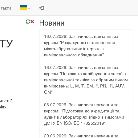
такти
Новини
16.07.2026: Закінчилось навчання за
СТУ
курсом "Розрахунок і встановлення
міжкалібрувальних інтервалів
вимірювального обладнання"
16.07.2026: Закінчилось навчання за
курсом "Повірка та калібрування засобів
вимірювальної техніки за обраним видом
вимірювань: L, М, Т, ЕМ, F, РR, ІR, АUV,
QМ"
ність";
03.07.2026: Закінчилося навчання за
іях;
курсом: "Підготовка до акредитації та
аудит в лабораторіях згідно з вимогами
ДСТУ EN ISO/IEC 17025:2019"
29.06.2026: Закінчилося навчання за