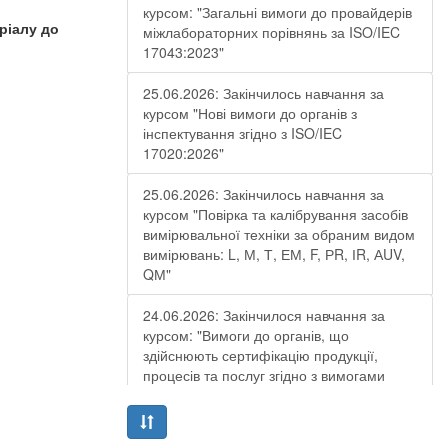
курсом: "Загальні вимоги до провайдерів
ріалу до
міжлабораторних порівнянь за ISO/IEC
17043:2023"
25.06.2026: Закінчилось навчання за
курсом "Нові вимоги до органів з
інспектування згідно з ISO/IEC
17020:2026"
25.06.2026: Закінчилось навчання за
курсом "Повірка та калібрування засобів
вимірювальної техніки за обраним видом
вимірювань: L, М, Т, ЕМ, F, РR, ІR, АUV,
QМ"
24.06.2026: Закінчилося навчання за
курсом: "Вимоги до органів, що
здійснюють сертифікацію продукції,
процесів та послуг згідно з вимогами
ДСТУ EN ISO/IEC 17065:2019"
19.06.2026: Закінчилося навчання за