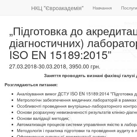
НКЦ "Євроакадемія"
Навчання
Послуг
„Підготовка до акредитац
діагностичних) лаборато
ISO EN 15189:2015”
27.03.2018-30.03.2018, 3950.00 грн.
Заняття проводять визнані фахівці галузі д
Розглядаються питання:
Аналізування вимог ДСТУ ISO EN 15189:2014 "Підготовка до
Метрологічн забезпечення медичних лабораторій в рамках в
Особливочті проведення внутрішньо-лабораторного контрол
Основи розрахунку невизначеності результатів клініко-діаг
Основи валідації методик;
Автоматизація процесів системи управління якістю в лабор
Методологія і практика підготовки та проведення аудиту в 
Оформлення супутньої документації аудиту.