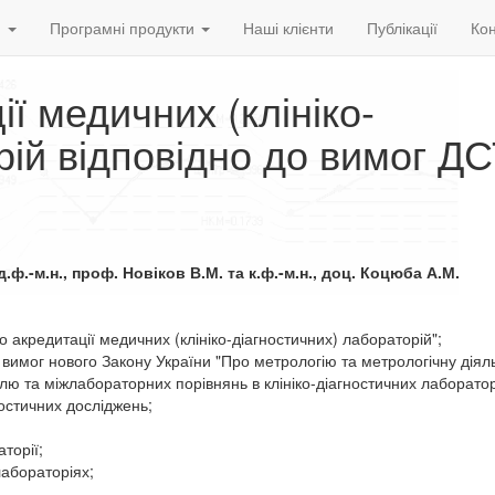
и
Програмні продукти
Наші клієнти
Публікації
Кон
ії медичних (клініко-
рій відповідно до вимог Д
.ф.-м.н., проф. Новіков В.М. та к.ф.-м.н., доц. Коцюба А.М.
 акредитації медичних (клініко-діагностичних) лабораторій";
имог нового Закону України "Про метрологію та метрологічну діяль
ю та міжлабораторних порівнянь в клініко-діагностичних лаборатор
ностичних досліджень;
аторії;
лабораторіях;