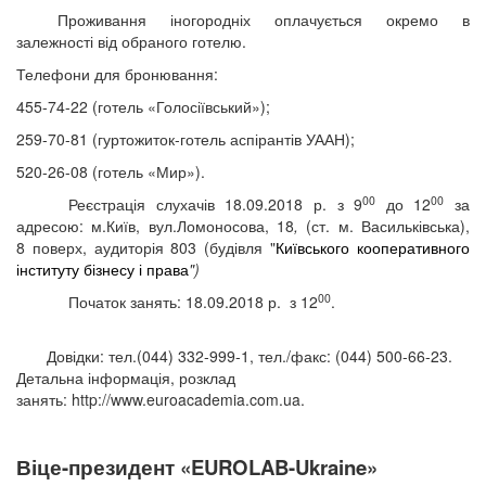
Проживання
іногородніх оплачується окремо в
залежності від обраного готелю.
Телефони для бронювання:
455-74-22 (готель «Голосіївський»);
259-70-81 (гуртожиток-готель аспірантів УААН);
520-26-08 (готель «Мир»).
00
00
Реєстрація слухачів
18.09.2018 р.
з
9
до 1
2
за
адресою:
м.Київ,
вул.Ломоносова, 18
,
(ст.
м. Васильківська),
8 поверх, аудиторія 803 (будівля "
Київського кооперативного
інституту бізнесу і права
")
00
Початок занять: 18.09.2018 р. з
12
.
Довідки: тел.(044) 332-999-1, тел./факс: (044)
500
-
66
-
23
.
Детальна інформація, розклад
занять: http://www.euroacademia.com.ua.
Віце-президент
«
EUROLAB
-
Ukraine
»