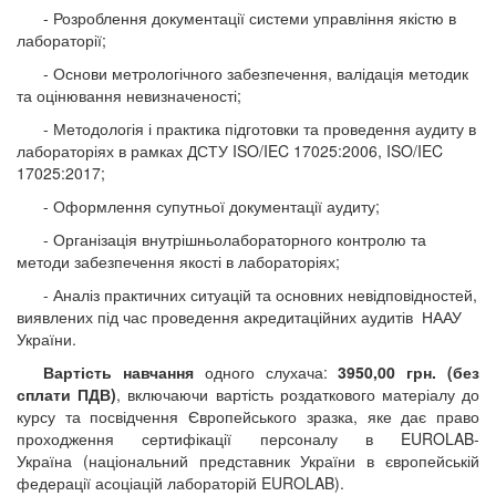
- Розроблення документації системи
управління якістю в
лабораторії;
- Основи метрологічного забезпечення,
валідація методик
та оцінювання невизначеності;
- Методологія і практика підготовки
та проведення аудиту в
лабораторіях в рамках ДСТУ ISO/IEC 17025
:
2006, ISO/IEC
17025:2017;
- Оформлення супутньої документації
аудиту;
- Організація
внутрішньолабораторного контролю та
методи забезпечення якості в лабораторіях;
- Аналіз практичних ситуацій та
основних невідповідностей,
виявлених під час проведення акредитаційних
аудитів
НААУ
України.
Вартість навчання
одного слухача:
3
950
,00 грн. (без
сплати ПДВ)
, включаючи вартість роздаткового матеріалу до
курсу та посвідчення Європейського зразка, яке дає право
проходження сертифікації персоналу в
EUROLAB
-
Україна (національний представник України в європейській
федерації асоціацій лабораторій
EUROLAB
).