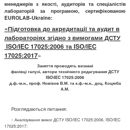
менеджерів з якості, аудиторів та спеціалістів
лабораторій за програмою, сертифікованою
EUROLAB
-
Ukraine
:
«Підготовка до акредитації та
аудит в
лабораторіях
згідно з вимогами ДСТУ
ISO
/
IEC
17025:2006 та ISO/IEC
17025:2017
»
Заняття проводять визнані
фахівці галузі, автори технічного редагування ДСТУ
ISO
\
IEC
17025:2006
д.ф.-м.н., проф. Новіков В.М. та к.ф.-м.н., доц. Коцюба
А.М.
Розглядаються питання:
-
Аналізування вимог ДСТУ ISO/IEC
17025:2006, ISO/IEC
17025:2017;