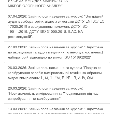
ЯКІСНИХ МЕТОДИК ХІМІЧНОГО ТА
МІКРОБІОЛОГІЧНОГО АНАЛІЗУ".
07.04.2026: Закінчилося навчання за курсом: "Внутрішній
аудит в лабораторіях згідно з вимогами ДСТУ EN ISO/IEC
17025:2019 з врахуванням положень ДСТУ ISO
19011:2019, ДСТУ ISO 31000:2018, ILAC, EA -
рекомендацій".
27.03.2026: Закінчилося навчання за курсом: "Підготовка
до акредитації та аудит медичних (клініко-діагностичних)
лабораторій відповідно до вимог ISO 15189:2022"
26.03.2026: Закінчилось навчання за курсом "Повірка та
калібрування засобів вимірювальної техніки за обраним
видом вимірювань: L, М, Т, ЕМ, F, РR, ІR, АUV, QМ"
20.03.2026: Закінчилося навчання за курсом:
"Невизначеність вимірювання та її оцінювання під час
випробування та калібрування"
13.03.2026: Закінчилося навчання за курсом: "Підготовка
до акредитації та аудит в лабораторіях згідно з вимогами