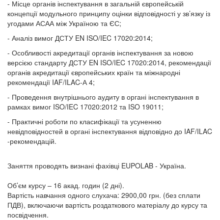
- Місце органів інспектування в загальній європейській
концепції модульного принципу оцінки відповідності у зв’язку із
угодами АСАА між Україною та ЄС;
- Аналіз вимог ДСТУ EN ISO/IEC 17020:2014;
- Особливості акредитації органів інспектування за новою
версією стандарту ДСТУ EN ISO/IEC 17020:2014, рекомендації
органів акредитації європейських країн та міжнародні
рекомендації IAF/ILAC-А 4;
- Проведення внутрішнього аудиту в органі інспектування в
рамках вимог ISO/IEC 17020:2012 та ISO 19011;
- Практичні роботи по класифікації та усуненню
невідповідностей в органі інспектування відповідно до IAF/ILAC
-рекомендацій.
Заняття проводять визнані фахівці EUPOLAB - Україна.
Об’єм курсу – 16 акад. годин (2 дні).
Вартість навчання одного слухача: 2900,00 грн. (без сплати
ПДВ), включаючи вартість роздаткового матеріалу до курсу та
посвідчення.