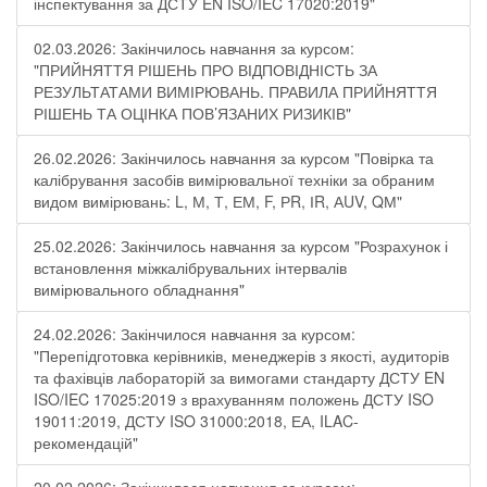
інспектування за ДСТУ EN ISO/IEC 17020:2019"
02.03.2026: Закінчилось навчання за курсом:
"ПРИЙНЯТТЯ РІШЕНЬ ПРО ВІДПОВІДНІСТЬ ЗА
РЕЗУЛЬТАТАМИ ВИМІРЮВАНЬ. ПРАВИЛА ПРИЙНЯТТЯ
РІШЕНЬ ТА ОЦІНКА ПОВ’ЯЗАНИХ РИЗИКІВ"
26.02.2026: Закінчилось навчання за курсом "Повірка та
калібрування засобів вимірювальної техніки за обраним
видом вимірювань: L, М, Т, ЕМ, F, РR, ІR, АUV, QМ"
25.02.2026: Закінчилось навчання за курсом "Розрахунок і
встановлення міжкалібрувальних інтервалів
вимірювального обладнання"
24.02.2026: Закінчилося навчання за курсом:
"Перепідготовка керівників, менеджерів з якості, аудиторів
та фахівців лабораторій за вимогами стандарту ДСТУ EN
ISO/IEC 17025:2019 з врахуванням положень ДСТУ ISO
19011:2019, ДСТУ ISO 31000:2018, ЕА, ILAC-
рекомендацій"