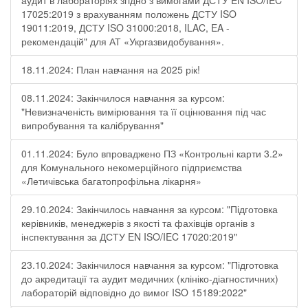
аудит в лабораторіях згідно з вимогами ДСТУ EN ISO/IEC
17025:2019 з врахуванням положень ДСТУ ISO
19011:2019, ДСТУ ISO 31000:2018, ILAC, EA -
рекомендацій" для АТ «Укргазвидобування».
18.11.2024: План навчання на 2025 рік!
08.11.2024: Закінчилося навчання за курсом:
"Невизначеність вимірювання та її оцінювання під час
випробування та калібрування"
01.11.2024: Було впроваджено ПЗ «Контрольні карти 3.2»
для Комунального некомерційного підприємства
«Летичівська багатопрофільна лікарня»
29.10.2024: Закінчилось навчання за курсом: "Підготовка
керівників, менеджерів з якості та фахівців органів з
інспектування за ДСТУ EN ISO/IEC 17020:2019"
23.10.2024: Закінчилося навчання за курсом: "Підготовка
до акредитації та аудит медичних (клініко-діагностичних)
лабораторій відповідно до вимог ISO 15189:2022"