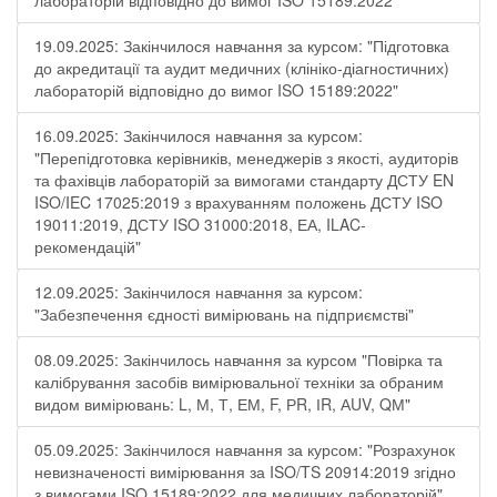
лабораторій відповідно до вимог ISO 15189:2022"
19.09.2025: Закінчилося навчання за курсом: "Підготовка
до акредитації та аудит медичних (клініко-діагностичних)
лабораторій відповідно до вимог ISO 15189:2022"
16.09.2025: Закінчилося навчання за курсом:
"Перепідготовка керівників, менеджерів з якості, аудиторів
та фахівців лабораторій за вимогами стандарту ДСТУ EN
ISO/IEC 17025:2019 з врахуванням положень ДСТУ ISO
19011:2019, ДСТУ ISO 31000:2018, ЕА, ILAC-
рекомендацій"
12.09.2025: Закінчилося навчання за курсом:
"Забезпечення єдності вимірювань на підприємстві"
08.09.2025: Закінчилось навчання за курсом "Повірка та
калібрування засобів вимірювальної техніки за обраним
видом вимірювань: L, М, Т, ЕМ, F, РR, ІR, АUV, QМ"
05.09.2025: Закінчилося навчання за курсом: "Розрахунок
невизначеності вимірювання за ISO/TS 20914:2019 згідно
з вимогами ISO 15189:2022 для медичних лабораторій"