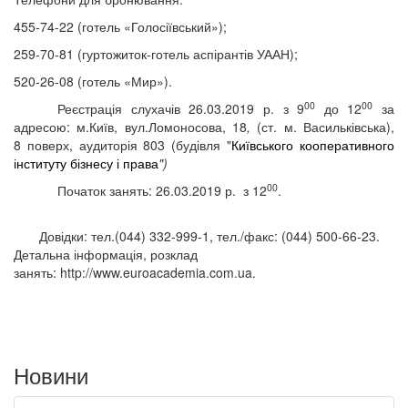
455-74-22 (готель «Голосіївський»);
259-70-81 (гуртожиток-готель аспірантів УААН);
520-26-08 (готель «Мир»).
00
00
Реєстрація слухачів
26.03.2019 р.
з
9
до 1
2
за
адресою:
м.Київ,
вул.Ломоносова, 18
,
(ст.
м. Васильківська),
8 поверх, аудиторія 803 (будівля "
Київського кооперативного
інституту бізнесу і права
")
00
Початок занять: 26.03.2019 р. з
12
.
Довідки: тел.(044) 332-999-1, тел./факс: (044)
500
-
66
-
23
.
Детальна інформація, розклад
занять: http://www.euroacademia.com.ua.
Новини