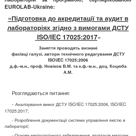
EUROLAB
-
Ukraine
:
«Підготовка до акредитації та
аудит в
лабораторіях
згідно з вимогами ДСТУ
ISO
/
IEC
17025:2017
»
Заняття проводять визнані
фахівці галузі, автори технічного редагування ДСТУ
ISO
\
IEC
17025:2006
д.ф.-м.н., проф. Новіков В.М. та к.ф.-м.н., доц. Коцюба
А.М.
Розглядаються питання:
-
Аналізування вимог ДСТУ ISO/IEC
17025:2006, ISO/IEC
17025:2017;
- Розроблення документації системи
управління якістю в
лабораторії;
- Основи метрологічного забезпечення,
валідація методик