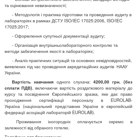
та оцінювання невизначеності;
- Методологія і практика підготовки
та проведення аудиту в
лабораторіях в рамках ДСТУ ISO/IEC 17025
:
2006, ISO/IEC
17025:2017;
- Оформлення супутньої документації
аудиту;
- Організація
внутрішньолабораторного контролю та
методи забезпечення якості в лабораторіях;
- Аналіз практичних ситуацій та
основних невідповідностей,
виявлених під час проведення акредитаційних
аудитів
НААУ
України.
Вартість навчання
одного слухача:
4200
,00 грн. (без
сплати ПДВ)
, включаючи вартість роздаткового матеріалу до
курсу та посвідчення Європейського зразка, яке дає право
проходження сертифікації персоналу в
EUROLAB
-
Україна (національний представник України в європейській
федерації асоціацій лабораторій
EUROLAB
).
Проживання
іногородніх оплачується окремо в
залежності від обраного готелю.
Телефони для бронювання: