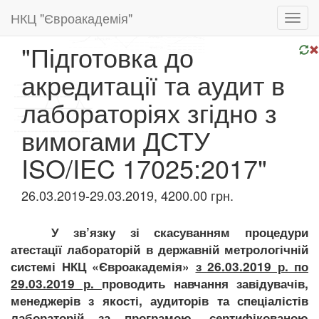
НКЦ "Євроакадемія"
Toggl
navig
"Підготовка до
акредитації та аудит в
лабораторіях згідно з
вимогами ДСТУ
ISO/IEC 17025:2017"
26.03.2019-29.03.2019, 4200.00 грн.
У зв
’
язку зі скасуванням процедури
атестації лабораторій в державній метрологічній
системі НКЦ «Євроакадемія»
з 26.03.2019 р. по
29.03.2019 р.
проводить навчання завідувачів,
менеджерів з якості, аудиторів та спеціалістів
лабораторій за програмою, сертифікованою