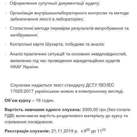
Оформлення супутньої документації аудиту;
·
Організація внутрішньолабораторного контролю та методи
·
забезпечення якості в лабораторіях;
Статистичні методи перевірки результатів випробування та
·
калібрування;
Контрольні карти Шухарта, побудова та аналіз;
·
Аналіз практичних ситуацій та основних невідповідностей,
·
виявлених під час проведення акредитаційних аудитів
НААУ України.
Слухачам надається текст стандарту ДСТУ ISO/IEC
17025:2017 українською мовою в електронному вигляді.
Об’єм курсу
– 16 годин.
Вартість навчання одного слухача:
3300,00 грн.(без сплати
ПДВ) включаючи вартість роздаткового матеріалу до курсу та
отримання посвідчення.
00
00
Реєстрація слухачів:
21.11.2019 р.
з 9
до 11