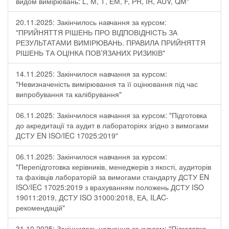
видом вимірювань: L, М, Т, ЕМ, F, РR, ІR, АUV, QМ"
20.11.2025: Закінчилось навчання за курсом:
"ПРИЙНЯТТЯ РІШЕНЬ ПРО ВІДПОВІДНІСТЬ ЗА
РЕЗУЛЬТАТАМИ ВИМІРЮВАНЬ. ПРАВИЛА ПРИЙНЯТТЯ
РІШЕНЬ ТА ОЦІНКА ПОВ’ЯЗАНИХ РИЗИКІВ"
14.11.2025: Закінчилося навчання за курсом:
"Невизначеність вимірювання та її оцінювання під час
випробування та калібрування"
06.11.2025: Закінчилося навчання за курсом: "Підготовка
до акредитації та аудит в лабораторіях згідно з вимогами
ДСТУ EN ISO/IEC 17025:2019"
06.11.2025: Закінчилося навчання за курсом:
"Перепідготовка керівників, менеджерів з якості, аудиторів
та фахівців лабораторій за вимогами стандарту ДСТУ EN
ISO/IEC 17025:2019 з врахуванням положень ДСТУ ISO
19011:2019, ДСТУ ISO 31000:2018, ЕА, ILAC-
рекомендацій"
31.10.2025: Закінчилось навчання за курсом: "Підготовка