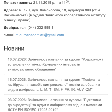
00
Початок занять:
21.11.2019 р. – з 11
.
Адреса:
м. Київ, вул. Ломоносова, 18, аудиторія 803 (ст.м.
Васильківська)
(в будівлі
"Київського кооперативного інституту
бізнесу і права")
Довідки
: тел. (044) 332-999-1;
e-mail:
m.euroacademia2@gmail.com
Новини
16.07.2026: Закінчилось навчання за курсом "Розрахунок і
встановлення міжкалібрувальних інтервалів
вимірювального обладнання"
16.07.2026: Закінчилось навчання за курсом "Повірка та
калібрування засобів вимірювальної техніки за обраним
видом вимірювань: L, М, Т, ЕМ, F, РR, ІR, АUV, QМ"
03.07.2026: Закінчилося навчання за курсом: "Підготовка
до акредитації та аудит в лабораторіях згідно з вимогами
ДСТУ EN ISO/IEC 17025:2019"