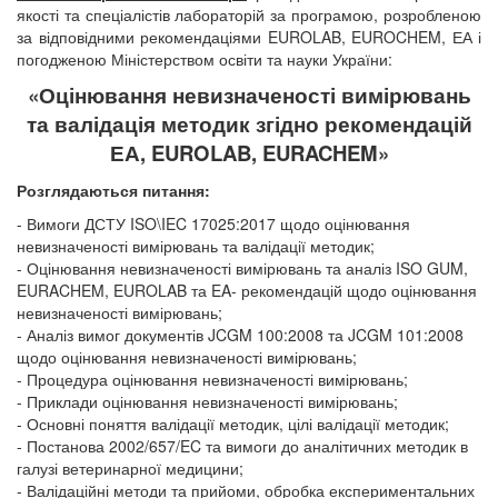
якості та спеціалістів лабораторій за програмою, розробленою
за відповідними рекомендаціями EUROLAB, EUROCHEM, ЕА і
погодженою Міністерством освіти та науки України:
«Оцінювання невизначеності вимірювань
та валідація методик згідно рекомендацій
ЕА, EUROLAB, EUR
A
CHEM»
Розглядаються питання:
- Вимоги ДСТУ ISO\IEC 17025:2017 щодо оцінювання
невизначеності вимірювань та валідації методик;
- Оцінювання невизначеності вимірювань та аналіз ISO GUM,
EURACHEM, EUROLAB та EA- рекомендацій щодо оцінювання
невизначеності вимірювань;
- Аналіз вимог документів JCGM 100:2008 та JCGM 101:2008
щодо оцінювання невизначеності вимірювань;
- Процедура оцінювання невизначеності вимірювань;
-
Приклади оцінювання невизначеності вимірювань;
- Основні поняття валідації методик, цілі валідації методик;
- Постанова 2002/657/EC та вимоги до аналітичних методик в
галузі ветеринарної медицини;
- Валідаційні методи та прийоми, обробка експериментальних