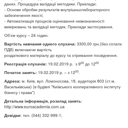
даних. Процедура валідації методики. Приклади;
- Основи обробки результатів внутрішньолабораторного
забезпечення якості;
- Автоматизація процесів оцінювання невизначеності
вимірювань та валідації методик. Приклади застосування.
Об’єм курсу – 24 годин.
Вартість навчання одного слухача:
3300,00 грн.(без сплати
ПДВ) включаючи вартість
роздаткового матеріалу до курсу та отримання посвідчення.
00
00
Реєстрація слухачів:
19.02.2019 р.
з 9
до 12
00
Початок занять:
19.02.2019 р. – з 12
.
Адреса:
м. Київ, вул. Ломоносова, 18, аудиторія 803 (ст.м.
Васильківська)
(в будівлі
"Київського кооперативного інституту
бізнесу і права")
Детальна інформація, розклад занять
:
http://www.euroacademia.com.ua
Довідки
: тел. (044) 332-999-1;