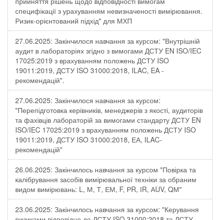
прийняття рішень щодо відповідності вимогам
специфікації з урахуванням невизначеності вимірювання.
Ризик-орієнтований підхід" для МХП
27.06.2025: Закінчилося навчання за курсом: "Внутрішній
аудит в лабораторіях згідно з вимогами ДСТУ EN ISO/IEC
17025:2019 з врахуванням положень ДСТУ ISO
19011:2019, ДСТУ ISO 31000:2018, ILAC, EA -
рекомендацій".
27.06.2025: Закінчилося навчання за курсом:
"Перепідготовка керівників, менеджерів з якості, аудиторів
та фахівців лабораторій за вимогами стандарту ДСТУ EN
ISO/IEC 17025:2019 з врахуванням положень ДСТУ ISO
19011:2019, ДСТУ ISO 31000:2018, ЕА, ILAC-
рекомендацій"
26.06.2025: Закінчилось навчання за курсом "Повірка та
калібрування засобів вимірювальної техніки за обраним
видом вимірювань: L, М, Т, ЕМ, F, РR, ІR, АUV, QМ"
23.06.2025: Закінчилось навчання за курсом: "Керування
ризиками відповідно до ДСТУ ISO 31000:2018 та ДСТУ