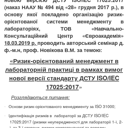
новою версією ДСТУ ISO/IEC 17025:2017
(наказ НААУ № 494 від «28» грудня 2017 р.), в
основу якої покладено організацію ризик-
орієнтованої системи менеджменту в
лабораторіях,
ТОВ «Навчально-
Консультаційний
Центр «Євроакадемія»
18.03.2019 р.
проводить авторський семінар д.
ф.-м.
н, проф. Новікова В.М. за темою:
«Ризик-орієнтований менеджмент в
лабораторній практиці
в рамках вимог
нової версії стандарту ДСТУ ISO/IEC
17025:2017
»
Розглядаються питання:
Основи ризик-орієнтованого менеджменту за ISO 31000;
·
Ідентифікація ризиків в
лабораторії за ДСТУ ISO/IEC
·
17025:2017 (ризики неупередженості для лабораторії 1-ї, 2-
ї, та 3-ї сторони, ризики компетентності та порядку