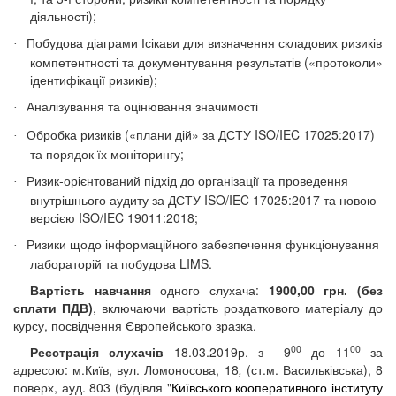
діяльності);
Побудова діаграми Ісікави для визначення складових ризиків
·
компетентності та документування результатів («протоколи»
ідентифікації ризиків);
Аналізування та оцінювання значимості
·
Обробка ризиків («плани дій» за ДСТУ ISO/IEC 17025:2017)
·
та порядок їх моніторингу;
Ризик-орієнтований підхід до організації та проведення
·
внутрішнього аудиту за ДСТУ ISO/IEC 17025:2017 та новою
версією ISO/IEC 19011:2018;
Ризики щодо інформаційного забезпечення функціонування
·
лабораторій та побудова
LIMS
.
Вартість навчання
одного слухача:
1900
,00 грн. (без
сплати ПДВ)
,
включаючи вартість
роздаткового матеріалу до
курсу, посвідчення Європейського зразка.
00
00
Реєстрація слухачів
18.03.2019р.
з
9
до 1
1
за
адресою:
м.Київ,
вул. Ломоносова, 18
,
(ст.
м. Васильківська), 8
поверх, ауд
.
803 (будівля "
Київського кооперативного інституту