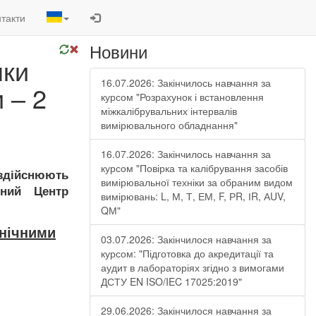
такти
Новини
нки
16.07.2026: Закінчилось навчання за
 – 2
курсом "Розрахунок і встановлення
міжкалібрувальних інтервалів
вимірювального обладнання"
16.07.2026: Закінчилось навчання за
курсом "Повірка та калібрування засобів
 здійснюють
вимірювальної техніки за обраним видом
йний Центр
вимірювань: L, М, Т, ЕМ, F, РR, ІR, АUV,
QМ"
хнічними
03.07.2026: Закінчилося навчання за
курсом: "Підготовка до акредитації та
аудит в лабораторіях згідно з вимогами
ДСТУ EN ISO/IEC 17025:2019"
29.06.2026: Закінчилося навчання за