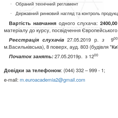
Обраний т
ехнічни
й
регламент
·
Державний ринковий нагляд та контроль продукц
·
Вартість навчання
одного слухача:
2400
,0
матеріалу до курсу, посвідчення Європейського
0
Реєстрація слухачів
27.05.2019 р.
з
9
м.Васильківська), 8 поверх, ауд
.
803 (будівля "
Ки
00
Початок занять:
27.05.2019р.
з 12
Довідки за телефоном
: (044) 332 – 999 - 1;
e-mail:
m.euroacademia2@gmail.com