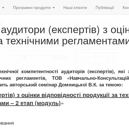
и
Програмні продукти
Наші клієнти
Публікації
Кон
 аудитори (експертів) з оці
за технічними регламентами
хнічної компетентності аудиторів (експертів), які
ічних регламентів, ТОВ «Навчально-Консультаці
ть авторський семінар Домницької В.К. за темою:
ртів) з оцінки відповідності продукції за те
ми – 2 етап (модуль)
»
ювання