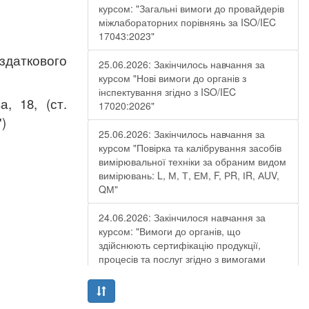
курсом: "Загальні вимоги до провайдерів
міжлабораторних порівнянь за ISO/IEC
17043:2023"
здаткового
25.06.2026: Закінчилось навчання за
курсом "Нові вимоги до органів з
інспектування згідно з ISO/IEC
а, 18
,
(ст.
17020:2026"
")
25.06.2026: Закінчилось навчання за
курсом "Повірка та калібрування засобів
вимірювальної техніки за обраним видом
вимірювань: L, М, Т, ЕМ, F, РR, ІR, АUV,
QМ"
24.06.2026: Закінчилося навчання за
курсом: "Вимоги до органів, що
здійснюють сертифікацію продукції,
процесів та послуг згідно з вимогами
ДСТУ EN ISO/IEC 17065:2019"
19.06.2026: Закінчилося навчання за