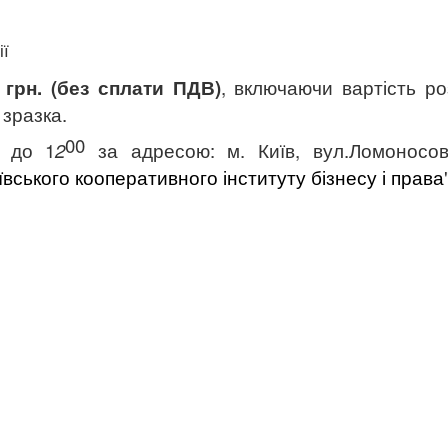
ії
0 грн. (без сплати ПДВ)
,
включаючи вартість
ро
 зразка.
00
0
до 1
2
за адресою:
м. Київ,
вул.Ломоносов
ївського кооперативного інституту бізнесу і права