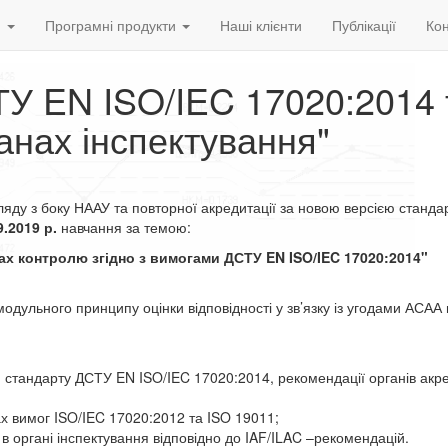
и
Програмні продукти
Наші клієнти
Публікації
Кон
ТУ EN ISO/IEC 17020:2014 
анах інспектування"
ляду з боку НААУ та повторної акредитації за новою версією станда
9
.2019 р
.
навчання за темою:
нах контролю згідно з вимогами ДСТУ EN ISO/IEC 17020:2014"
 модульного принципу оцінки відповідності у зв’язку із угодами АСАА
єю стандарту ДСТУ EN ISO/IEC 17020:2014, рекомендації органів акре
ах вимог ISO/IEC 17020:2012 та ISO 19011;
 в органі інспектування відповідно до IAF/ILAC –рекомендацій.