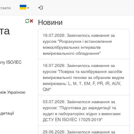
такти
Новини
та
16.07.2026: Закінчилось навчання за
курсом "Розрахунок і встановлення
міжкалібрувальних інтервалів
вимірювального обладнання"
рту ISO/IEC
16.07.2026: Закінчилось навчання за
курсом "Повірка та калібрування засобів
вимірювальної техніки за обраним видом
вимірювань: L, М, Т, ЕМ, F, РR, ІR, АUV,
QМ"
 між Україною
03.07.2026: Закінчилося навчання за
курсом: "Підготовка до акредитації та
дитації
аудит в лабораторіях згідно з вимогами
ДСТУ EN ISO/IEC 17025:2019"
29.06.2026: Закінчилося навчання за