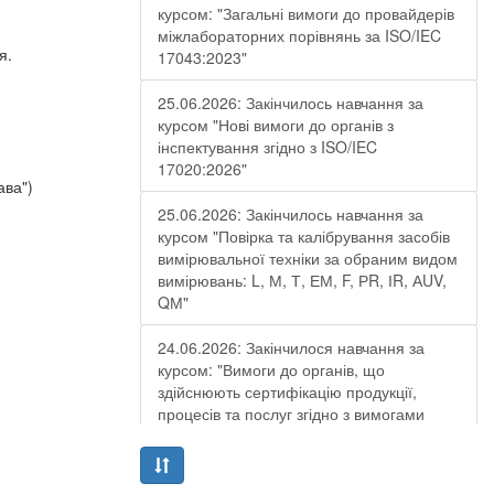
курсом: "Загальні вимоги до провайдерів
міжлабораторних порівнянь за ISO/IEC
я.
17043:2023"
25.06.2026: Закінчилось навчання за
курсом "Нові вимоги до органів з
інспектування згідно з ISO/IEC
17020:2026"
ава")
25.06.2026: Закінчилось навчання за
курсом "Повірка та калібрування засобів
вимірювальної техніки за обраним видом
вимірювань: L, М, Т, ЕМ, F, РR, ІR, АUV,
QМ"
24.06.2026: Закінчилося навчання за
курсом: "Вимоги до органів, що
здійснюють сертифікацію продукції,
процесів та послуг згідно з вимогами
ДСТУ EN ISO/IEC 17065:2019"
19.06.2026: Закінчилося навчання за