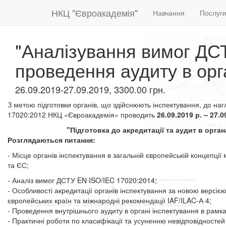
НКЦ "Євроакадемія"
Навчання
Послуг
"Аналізування вимог ДС
проведення аудиту в орг
26.09.2019-27.09.2019, 3300.00 грн.
З метою підготовки органів, що здійснюють інспектування, до наг
17020:2012 НКЦ «Євроакадемія» проводить
26.09.2019 р. – 27.0
"Підготовка до акредитації та аудит в орга
Розглядаються питання:
- Місце органів інспектування в загальній європейській концепції
та ЄС;
- Аналіз вимог ДСТУ EN ISO/IEC 17020:2014;
- Особливості акредитації органів інспектування за новою версі
європейських країн та міжнародні рекомендації IAF/ILAC-А 4;
- Проведення внутрішнього аудиту в органі інспектування в рамк
- Практичні роботи по класифікації та усуненню невідповідностей