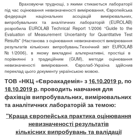
Враховуючи труднощі, з якими стикаються лабораторії
під час оцінювання невизначеності вимірювання, Європейська
федерація національних асоціацій вимірювальних,
випробувальних та аналітичних лабораторій (
EUROLAB
)
розробила
EUROLAB
Technical
Report
1/2006 “
Guide
to
the
Evaluation
of
Measurement
Uncertainty
for
Quantitative
Test
Results
” (Настанова з оцінювання невизначеності вимірювання
результатів кількісних випробувань:Технічний звіт
EUROLAB
№1/2006), в якому викладені альтернативні, простіші в
порівнянні з традиційним (
GUM
), методи оцінювання
невизначеності вимірювання. Євролаб-Україна здійснив
переклад цього документу українською мовою.
ТОВ «
НКЦ «Євроакадемія» з
16.10.2019 р.
по
18.10.2019
р
.
провод
ить навчання
для
фахівців
випробувальних, вимірювальних
та
аналітичних лабораторій за темою:
"Краща європейська практика оцінювання
невизначеності
результатів
кількісних
випробувань
та валідації