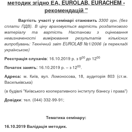
методик
згідно ЕА,
EUROLAB, EURACHEM -
рекомендацій
"
Вартість участі у семінарі становить
33
00 грн. (без
сплати ПДВ). В ціну враховується вартість роздаткового
матеріалу та вартість Настанови з оцінювання
невизначеності вимірювання результатів кількісних
випробувань: Технічний звіт EUROLAB №1/2006 (в перекладі
українською)
00
00
Реєстрація слухачів
:
16.10.2019 р.
з 9
до 1
2
00
Початок занять
:
16.10.2019 р.
– з 1
2
.
Адреса:
м. Київ, вул. Ломоносова, 18, аудиторія 803 (ст.м.
Васильківська)
(в будівлі "Київського кооперативного
інституту бізнесу і права
")
Довідки
: тел. (044) 332-99-91;
Тематика семінару:
16.10.2019 Валідація методик.