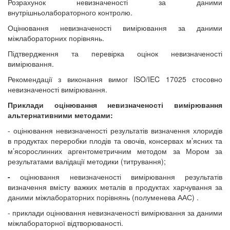
Розрахунок невизначеності за даними
внутрішньолабораторного контролю.
Оцінювання невизначеності вимірювання за даними
міжлабораторних порівнянь.
Підтвердження та перевірка оцінок невизначеності
вимірювання.
Рекомендації з виконання вимог
ISO
/
IEC
1702
5
стосовно
невизначеності вимірювання.
Приклади оцінювання невизначеності вимірювання
альтернативними методами:
- оцінювання невизначеності результатів визначення хлоридів
в продуктах переробки плодів та овочів, консервах м’ясних та
м’ясорослинних аргентометричним методом за Мором за
результатами валідації методики (титрування);
-
оцінювання невизначеності вимірювання результатів
визначення вмісту важких металів в продуктах харчування за
даними міжлабораторних порівнянь (полуменева ААС) .
- приклади оцінювання невизначеності вимірювання за даними
міжлабораторної відтворюваності.