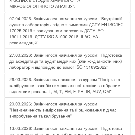
ЯКІСНИХ МЕТОДИК ХІМІЧНОГО ТА
МІКРОБІОЛОГІЧНОГО АНАЛІЗУ".
07.04.2026: Закінчилося навчання за курсом: "Внутрішній
аудит в лабораторіях згідно з вимогами ДСТУ EN ISO/IEC
17025:2019 з врахуванням положень ДСТУ ISO
19011:2019, ДСТУ ISO 31000:2018, ILAC, EA -
рекомендацій".
27.03.2026: Закінчилося навчання за курсом: "Підготовка
до акредитації та аудит медичних (клініко-діагностичних)
лабораторій відповідно до вимог ISO 15189:2022"
26.03.2026: Закінчилось навчання за курсом "Повірка та
калібрування засобів вимірювальної техніки за обраним
видом вимірювань: L, М, Т, ЕМ, F, РR, ІR, АUV, QМ"
20.03.2026: Закінчилося навчання за курсом:
"Невизначеність вимірювання та її оцінювання під час
випробування та калібрування"
13.03.2026: Закінчилося навчання за курсом: "Підготовка
до акредитації та аудит в лабораторіях згідно з вимогами