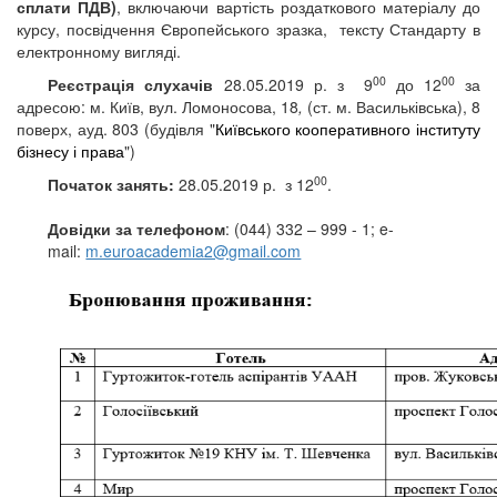
сплати ПДВ)
,
включаючи вартість
роздаткового матеріалу до
курсу, посвідчення Європейського зразка,
тексту Стандарту в
електронному вигляді.
00
00
Реєстрація слухачів
28.05.2019 р.
з
9
до 1
2
за
адресою:
м. Київ,
вул. Ломоносова, 18
,
(ст.
м. Васильківська), 8
поверх, ауд
.
803 (будівля "
Київського кооперативного інституту
бізнесу і права
")
00
Початок занять:
28.05.2019 р.
з 12
.
Довідки за телефоном
: (044) 332 – 999 - 1;
e-
mail:
m.euroacademia2@gmail.com