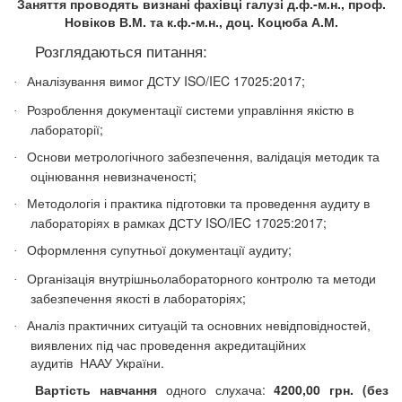
Заняття проводять визнані фахівці галузі
д.ф.-м.н., проф.
Новіков В.М. та к.ф.-м.н.,
доц. Коцюба А.М.
Розглядаються питання:
Аналізування вимог ДСТУ ISO/IEC 17025:2017;
·
Розроблення документації системи управління якістю в
·
лабораторії;
Основи метрологічного забезпечення, валідація методик та
·
оцінювання невизначеності;
Методологія і практика підготовки та проведення аудиту в
·
лабораторіях в рамках ДСТУ ISO/IEC 17025:2017;
Оформлення супутньої документації аудиту;
·
Організація внутрішньолабораторного контролю та методи
·
забезпечення якості в лабораторіях;
Аналіз практичних ситуацій та основних невідповідностей,
·
виявлених під час проведення акредитаційних
аудитів
НААУ України.
Вартість навчання
одного слухача:
4200
,00 грн. (без