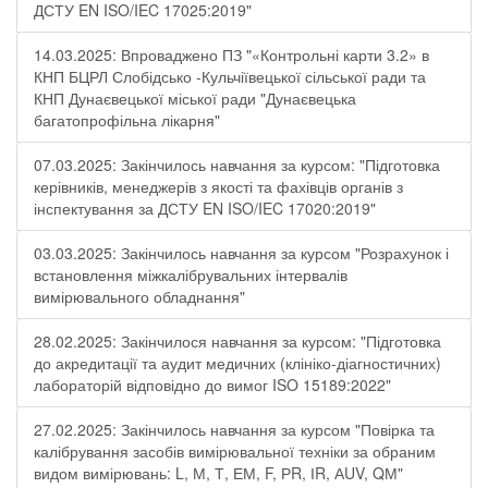
ДСТУ EN ISO/IEC 17025:2019"
14.03.2025: Впроваджено ПЗ "«Контрольні карти 3.2» в
КНП БЦРЛ Слобідсько -Кульчіївецької сільської ради та
КНП Дунаєвецької міської ради "Дунаєвецька
багатопрофільна лікарня"
07.03.2025: Закінчилось навчання за курсом: "Підготовка
керівників, менеджерів з якості та фахівців органів з
інспектування за ДСТУ EN ISO/IEC 17020:2019"
03.03.2025: Закінчилось навчання за курсом "Розрахунок і
встановлення міжкалібрувальних інтервалів
вимірювального обладнання"
28.02.2025: Закінчилося навчання за курсом: "Підготовка
до акредитації та аудит медичних (клініко-діагностичних)
лабораторій відповідно до вимог ISO 15189:2022"
27.02.2025: Закінчилось навчання за курсом "Повірка та
калібрування засобів вимірювальної техніки за обраним
видом вимірювань: L, М, Т, ЕМ, F, РR, ІR, АUV, QМ"