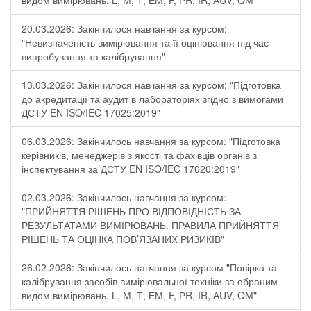
видом вимірювань: L, М, Т, ЕМ, F, РR, ІR, АUV, QМ"
20.03.2026: Закінчилося навчання за курсом:
"Невизначеність вимірювання та її оцінювання під час
випробування та калібрування"
13.03.2026: Закінчилося навчання за курсом: "Підготовка
до акредитації та аудит в лабораторіях згідно з вимогами
ДСТУ EN ISO/IEC 17025:2019"
06.03.2026: Закінчилось навчання за курсом: "Підготовка
керівників, менеджерів з якості та фахівців органів з
інспектування за ДСТУ EN ISO/IEC 17020:2019"
02.03.2026: Закінчилось навчання за курсом:
"ПРИЙНЯТТЯ РІШЕНЬ ПРО ВІДПОВІДНІСТЬ ЗА
РЕЗУЛЬТАТАМИ ВИМІРЮВАНЬ. ПРАВИЛА ПРИЙНЯТТЯ
РІШЕНЬ ТА ОЦІНКА ПОВ’ЯЗАНИХ РИЗИКІВ"
26.02.2026: Закінчилось навчання за курсом "Повірка та
калібрування засобів вимірювальної техніки за обраним
видом вимірювань: L, М, Т, ЕМ, F, РR, ІR, АUV, QМ"