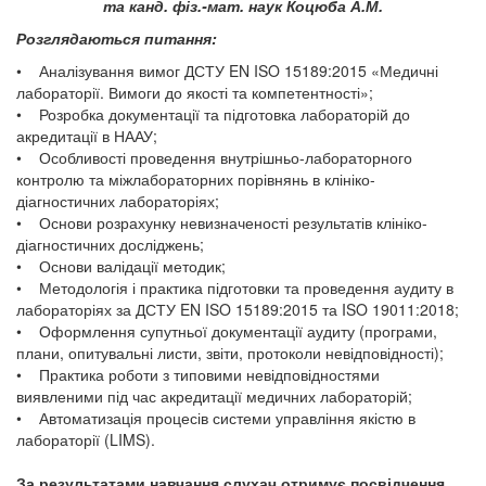
та канд. фіз.-мат. наук Коцюба А.М.
Розглядаються питання:
• Аналізування вимог ДСТУ EN ISO 15189:2015 «Медичні
лабораторії. Вимоги до якості та компетентності»;
• Розробка документації та підготовка лабораторій до
акредитації в НААУ;
• Особливості проведення внутрішньо-лабораторного
контролю та міжлабораторних порівнянь в клініко-
діагностичних лабораторіях;
• Основи розрахунку невизначеності результатів клініко-
діагностичних досліджень;
• Основи валідації методик;
• Методологія і практика підготовки та проведення аудиту в
лабораторіях за ДСТУ EN ISO 15189:2015 та ISO 19011:2018;
• Оформлення супутньої документації аудиту (програми,
плани, опитувальні листи, звіти, протоколи невідповідності);
• Практика роботи з типовими невідповідностями
виявленими під час акредитації медичних лабораторій;
• Автоматизація процесів системи управління якістю в
лабораторії (LIMS).
За результатами навчання слухач отримує посвідчення