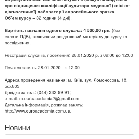
про підвищення кваліфікації аудитора медичної (клініко-
діагностичної) лабораторії європейського зразка.
Об’єм курсу –
32 години (4 дні).
Вартість навчання одного сл
ухача: 4 500,00 грн.
(без
сплати ПДВ), включаючи роздатковий матеріалу до курсу та
посвідчення.
Реєстрація слухачів, посел
ення: 28
.01.2020
р. з 09:00 до 12:00
Початок занять: 28.01.2020 – з 12:00
Адреса проведення навчання: м. Київ, вул. Ломоносова, 18,
оф.803
Довідки за тел.: (044) 332-99-91;
e-mail: m.euroacademia2@gmail.com
Детальна інформація, розклад занять:
http://www.euroacademia.com.ua.
Новини