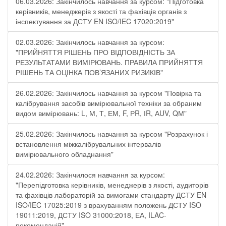
06.03.2026: Закінчилось навчання за курсом: "Підготовка
керівників, менеджерів з якості та фахівців органів з
інспектування за ДСТУ EN ISO/IEC 17020:2019"
02.03.2026: Закінчилось навчання за курсом:
"ПРИЙНЯТТЯ РІШЕНЬ ПРО ВІДПОВІДНІСТЬ ЗА
РЕЗУЛЬТАТАМИ ВИМІРЮВАНЬ. ПРАВИЛА ПРИЙНЯТТЯ
РІШЕНЬ ТА ОЦІНКА ПОВ’ЯЗАНИХ РИЗИКІВ"
26.02.2026: Закінчилось навчання за курсом "Повірка та
калібрування засобів вимірювальної техніки за обраним
видом вимірювань: L, М, Т, ЕМ, F, РR, ІR, АUV, QМ"
25.02.2026: Закінчилось навчання за курсом "Розрахунок і
встановлення міжкалібрувальних інтервалів
вимірювального обладнання"
24.02.2026: Закінчилося навчання за курсом:
"Перепідготовка керівників, менеджерів з якості, аудиторів
та фахівців лабораторій за вимогами стандарту ДСТУ EN
ISO/IEC 17025:2019 з врахуванням положень ДСТУ ISO
19011:2019, ДСТУ ISO 31000:2018, ЕА, ILAC-
рекомендацій"