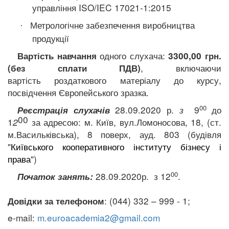
управління
ISO/IEC
17021-1:2015
Метрологічне забезпечення виробництва
·
продукції
одного слухача:
Вартість навчання
3300
,00 грн.
,
включаючи
(без сплати ПДВ)
вартість
роздаткового матеріалу до курсу,
посвідчення Європейського зразка.
00
28.09.2020 р.
з
9
до
Реєстрація слухачів
00
1
2
за адресою:
м. Київ,
вул.Ломоносова, 18
,
(ст.
м.Васильківська), 8 поверх, ауд
.
803 (будівля
"
Київського
кооперативного інституту бізнесу і
права
")
00
28.09.2020р.
з 12
.
Початок занять:
: (044) 332 – 999 - 1;
Довідки за телефоном
e-mail:
m.euroacademia2@gmail.com