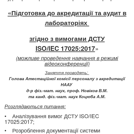
«Підготовка до акредитації та
аудит в
лабораторіях
згідно з вимогами ДСТУ
ISO/IEC
17025:2017
»
(можливе проведення навчання в режимі
відеоконференції)
Заняття проводять:
Голова Атестаційної комісії персоналу з акредитації
НААУ
д-р фіз.-мат. наук, проф. Новіков В.М.
та канд. фіз.-мат. наук Коцюба А.М
.
Розглядаються питання:
• Аналізування вимог ДСТУ ISO/IEC
17025:2017;
• Розроблення документації системи