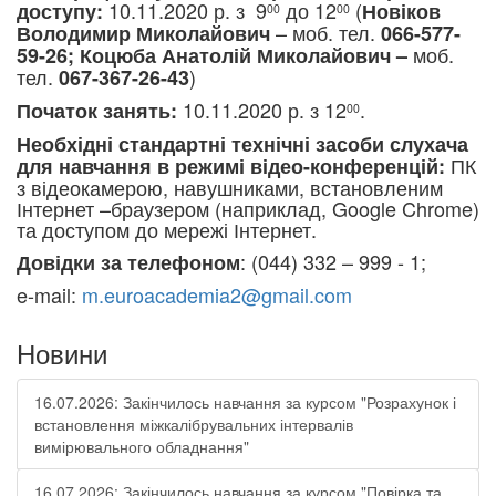
10
.11.2020 р.
з
9
до 1
2
(
доступу:
Новіков
00
00
– моб. тел.
Володимир Миколайович
066-577-
моб.
59-26; Коцюба Анатолій Миколайович –
тел.
)
067-367-26-43
10.11.2020 р.
з 12
.
Початок занять:
00
Необхідні стандартні технічні засоби слухача
ПК
для навчання в режимі відео-конференцій:
з відеокамерою, навушниками, встановленим
Інтернет –браузером (наприклад, Google Chrome)
та доступом до мережі Інтернет.
: (044) 332 – 999 - 1;
Довідки за телефоном
e-mail:
m.euroacademia2@gmail.com
Новини
16.07.2026: Закінчилось навчання за курсом "Розрахунок і
встановлення міжкалібрувальних інтервалів
вимірювального обладнання"
16.07.2026: Закінчилось навчання за курсом "Повірка та