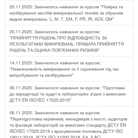
20.11.2025: Закінчилось навчання за курсом "Повірка та
калібрування засобів вимірювальної техніки за обраним
видом вимірювань: L, М, Т, ЕМ, F, РR, ІR, АUV, QМ"
20.11.2025: Закінчилось навчання за курсом:
"ПРИЙНЯТТЯ РІШЕНЬ ПРО ВІДПОВІДНІСТЬ ЗА
РЕЗУЛЬТАТАМИ ВИМІРЮВАНЬ. ПРАВИЛА ПРИЙНЯТТЯ
РІШЕНЬ ТА ОЦІНКА ПОВ’ЯЗАНИХ РИЗИКІВ"
14.11.2025: Закінчилося навчання за курсом:
"Невизначеність вимірювання та її оцінювання під час
випробування та калібрування"
06.11.2025: Закінчилося навчання за курсом: "Підготовка
до акредитації та аудит в лабораторіях згідно з вимогами
ДСТУ EN ISO/IEC 17025:2019"
06.11.2025: Закінчилося навчання за курсом:
"Перепідготовка керівників, менеджерів з якості, аудиторів
та фахівців лабораторій за вимогами стандарту ДСТУ EN
ISO/IEC 17025:2019 з врахуванням положень ДСТУ ISO
19011:2019, ДСТУ ISO 31000:2018, ЕА, ILAC-