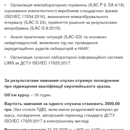
• Організація міжлабораторних порівнянь (ILAC P 9, EA 4/18),
оцінювання компетентності виробників стандартних зразків
(ISO/IEC 17034:2016), визначення міжкалібрува
льного
інтервалу (ILAC G 24), прийняття рішення за результатами
випробувань (ILAC G 8:2019);
• Аналіз практичних ситуацій (ILAC-G3) та основних
невідповідностей, виявлених під час проведення
акредитаційних аудитів лабораторій в НААУ;
• Організація сучасної лабораторної інформаційної системи
LIMS за ДСТУ ISO/IEC 17025:2017.
За результатами навчання слухач отримує посвідчення
про підвищення кваліфікації європейського зразка.
Об’єм курсу
– 16 годин.
Вартість навчання за одного слухача становить 3500,00
грн.
(без сплати ПДВ), включаючи роздатковий матеріал до
курсу, посвідчення, авторський переклад стандарту ДСТУ
ISO/IEC 17025:2017 в електронному вигляді.
Реєстрація слухачів
31.03.2020 р. з 900 до 1100 за адресою: