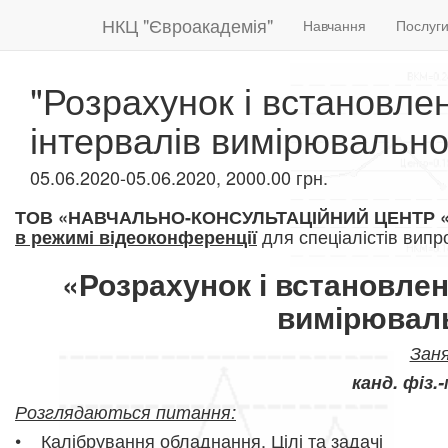
НКЦ "Євроакадемія"
Навчання
Послуг
"Розрахунок і встановле
інтервалів вимірювальн
05.06.2020-05.06.2020, 2000.00 грн.
ТОВ «НАВЧАЛЬНО-КОНСУЛЬТАЦІЙНИЙ ЦЕНТР
для спеціа
лістів вип
в режимі відеоконференції
«Розрахунок і встановлен
вимірювал
Зан
канд. фіз.
Розглядаються питання:
• Калібрування обладнання. Цілі та задачі