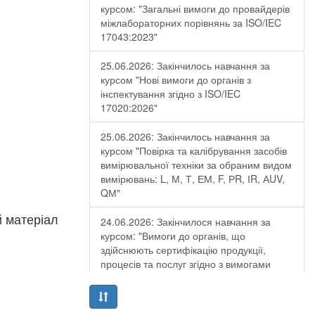
курсом: "Загальні вимоги до провайдерів
міжлабораторних порівнянь за ISO/IEC
17043:2023"
25.06.2026: Закінчилось навчання за
курсом "Нові вимоги до органів з
інспектування згідно з ISO/IEC
17020:2026"
25.06.2026: Закінчилось навчання за
курсом "Повірка та калібрування засобів
вимірювальної техніки за обраним видом
вимірювань: L, М, Т, ЕМ, F, РR, ІR, АUV,
QМ"
й матеріал
24.06.2026: Закінчилося навчання за
курсом: "Вимоги до органів, що
здійснюють сертифікацію продукції,
процесів та послуг згідно з вимогами
ДСТУ EN ISO/IEC 17065:2019"
19.06.2026: Закінчилося навчання за