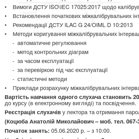
• Вимоги ДСТУ ISO\IEC 17025:2017 щодо калібру
• Встановлення початкових міжкалібрувальних ін
• Рекомендації ДСТУ ILAC G 24/OIML D 10:2013
• Методи коригув
ання міжкалібрувальних інтервал
- автоматичне регулювання
- метод контрольних діаграм
- за часом експлуатації
- за перевіркою під час експлуатації
-
статистичні методи
• Приклади розрахунку міжкалібрувальних інтерв
Вартість навчання одного слухача становить 20
до курсу (в електронному вигляді) та посвідчення.
у лектора та отримання парол
Реєстрація слухачів
(Коцюба Анатолій Миколайович – моб. тел. 067-3
05.06.2020 р. – з 10:00.
Початок занять: