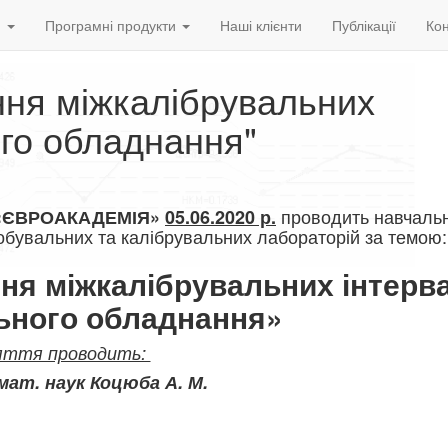
и
Програмні продукти
Наші клієнти
Публікації
Кон
ння міжкалібрувальних
ого обладнання"
проводить навчальн
 «ЄВРОАКАДЕМІЯ»
05.06.2020 р.
робувальних та калібрувальних лабораторій за темою:​
ня міжкалібрувальних інтерв
ьного обладнання»
яття проводить:
-мат. наук Коцюба А. М.