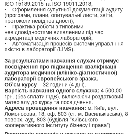
ISO 15189:2015 та ISO 19011:2018;
• Оформлення супутньої документації аудиту
(програми, плани, опитувальні листи, звіти,
протоколи невідповідності);
• Практика роботи з типовими
невідповідностями виявленими під час
акредитації медичних лабораторій;
• Автоматизація процесів системи управління
якістю в лабораторії (LIMS).
За результатами навчання слухач отримує
посвідчення про підвищення кваліфікації
аудитора медичної (клініко-діагностичної)
лабораторії європейського зразка.
32 години (4 дні).
Об’єм курсу –
4 500,00
Вартість навчання одного сл
ухача:
грн. (без сплати ПДВ), включаючи роздатковий
матеріалу до курсу та посвідчення.
м. Київ, вул.
Адреса проведення навчання:
Ломоносова, 18, оф. 803 (ст. м. Васильківська), 8
поверх, ауд. 803 (будівля "Київського
кооперативного інституту бізнесу і права")
Реєстрація слухачів у лектора та отримання