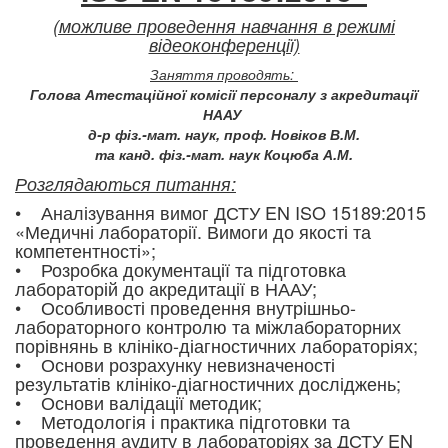
(можливе проведення навчання в режимі
відеоконференції)
Заняття проводять:
Голова Атестаційної комісії персоналу з акредитації
НААУ
д-р фіз.-мат. наук, проф. Новіков В.М.
та канд. фіз.-мат. наук Коцюба А.М.
Розглядаються питання:
• Аналізування вимог ДСТУ EN ISO 15189:2015
«Медичні лабораторії. Вимоги до якості та
компетентності»;
• Розробка документації та підготовка
лабораторій до акредитації в НААУ;
• Особливості проведення внутрішньо-
лабораторного контролю та міжлабораторних
порівнянь в клініко-діагностичних лабораторіях;
• Основи розрахунку невизначеності
результатів клініко-діагностичних досліджень;
• Основи валідації методик;
• Методологія і практика підготовки та
проведення аудиту в лабораторіях за ДСТУ EN