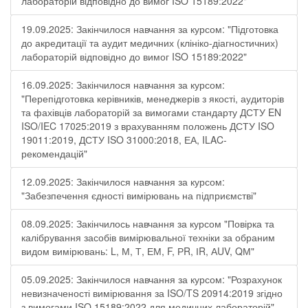
лабораторій відповідно до вимог ISO 15189:2022"
19.09.2025: Закінчилося навчання за курсом: "Підготовка
до акредитації та аудит медичних (клініко-діагностичних)
лабораторій відповідно до вимог ISO 15189:2022"
16.09.2025: Закінчилося навчання за курсом:
"Перепідготовка керівників, менеджерів з якості, аудиторів
та фахівців лабораторій за вимогами стандарту ДСТУ EN
ISO/IEC 17025:2019 з врахуванням положень ДСТУ ISO
19011:2019, ДСТУ ISO 31000:2018, ЕА, ILAC-
рекомендацій"
12.09.2025: Закінчилося навчання за курсом:
"Забезпечення єдності вимірювань на підприємстві"
08.09.2025: Закінчилось навчання за курсом "Повірка та
калібрування засобів вимірювальної техніки за обраним
видом вимірювань: L, М, Т, ЕМ, F, РR, ІR, АUV, QМ"
05.09.2025: Закінчилося навчання за курсом: "Розрахунок
невизначеності вимірювання за ISO/TS 20914:2019 згідно
з вимогами ISO 15189:2022 для медичних лабораторій"