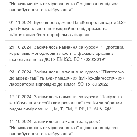
"Невизначеність вимірювання та її оцінювання під час
випробування та калібрування"
01.11.2024: Було впроваджено ПЗ «Контрольні карти 3.2»
для Комунального некомерційного підприємства
«Летичівська багатопрофільна лікарня»
29.10.2024: Закінчилось навчання за курсом: "Підготовка
керівників, менеджерів з якості та фахівців органів з
інспектування за ДСТУ EN ISO/IEC 17020:2019"
23.10.2024: Закінчилося навчання за курсом: "Підготовка
до акредитації та аудит медичних (клініко-діагностичних)
лабораторій відповідно до вимог ISO 15189:2022"
17.10.2024: Закінчилось навчання за курсом "Повірка та
калібрування засобів вимірювальної техніки за обраним
видом вимірювань: L, М, Т, ЕМ, F, РR, ІR, АUV, QМ"
11.10.2024: Закінчилося навчання за курсом:
"Невизначеність вимірювання та її оцінювання під час
випробування та калібрування"