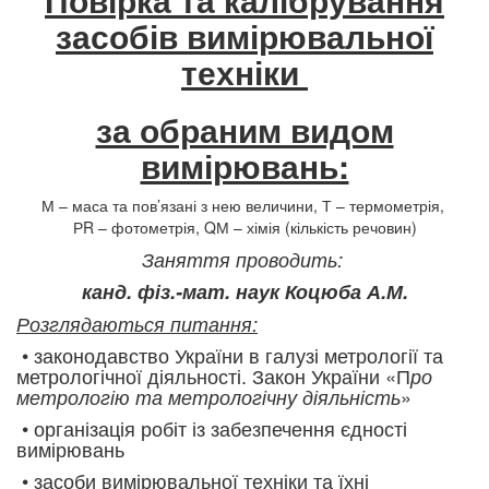
засобів вимірювальної
техніки
за обраним видом
вимірювань:
М – маса та пов’язані з нею величини,
Т – термометрія,
РR – фотометрія,
QМ – хімія (кількість речовин)
Заняття проводить:
канд. фіз.-мат. наук Коцюба А.М.
Розглядаються питання:
• законодавство України в галузі метрології та
метрологічної діяльності. Закон України «П
ро
»
метрологію та метрологічну діяльність
• організація робіт із забезпечення єдності
вимірювань
• засоби вимірювальної техніки та їхні