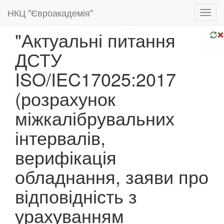
НКЦ "Євроакадемія"
Toggl
navig
"Актуальні питання
ДСТУ
ISO/IEC17025:2017
(розрахунок
міжкалібрувальних
інтервалів,
верифікація
обладнання, заяви про
відповідність з
урахуванням