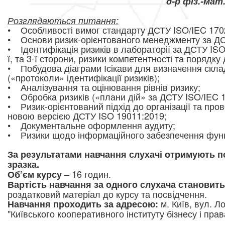
д-р фіз.-мат
Розглядаються питання:
• Особливості вимог стандарту ДСТУ ISO/IEC 170
• Основи ризик-орієнтованого менеджм
енту за Д
• Ідентифікація ризиків в лабораторії за ДСТУ ISO
ї, та 3-ї сторони, ризики компетентності та порядку 
• Побудова діаграми Ісікави для визначення скла
(«протоколи» ідентифікації ризиків);
• Аналізування та оцінювання рівнів ризику;
• Обробка ризиків («плани дій» за ДСТУ ISO/IEC 1
• Ризик-орієнтований підхід до організації та пр
новою версією ДСТУ ISO 19011:2019;
• Документальне оформлення
аудиту;
• Ризики щодо інформаційного забезпечення функ
За результатами навчання слухачі отримують п
зразка.
– 16 годин.
Об’єм курсу
Вартість навчання за одного слухача становить 
роздатковий матеріал до курсу та посвідчення.
м. Київ, вул. Ло
Навчання проходить за адресою:
"Київського кооперативного інституту бізнесу і прав