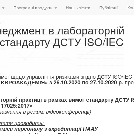
и
Програмні продукти
Наші клієнти
Публікації
Кон
неджмент в лабораторній
 стандарту ДСТУ ISO/IEC
мог щодо управління ризиками згідно ДСТУ ISO/IEC
про
 «ЄВРОАКАДЕМІЯ»
з 26.10.2020 по 27.10.2020 р.
орній практиці в рамках вимог стандарту ДСТУ I
17025:2017»
авчання в режимі відеокон
ференції)
яття пр
оводить:
місії персоналу з акредитації НААУ