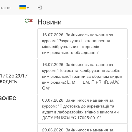
такти
Новини
16.07.2026: Закінчилось навчання за
курсом "Розрахунок і встановлення
міжкалібрувальних інтервалів
вимірювального обладнання"
16.07.2026: Закінчилось навчання за
курсом "Повірка та калібрування засобів
 17025:2017
вимірювальної техніки за обраним видом
водить
вимірювань: L, М, Т, ЕМ, F, РR, ІR, АUV,
QМ"
SO/IEC
03.07.2026: Закінчилося навчання за
курсом: "Підготовка до акредитації та
аудит в лабораторіях згідно з вимогами
ДСТУ EN ISO/IEC 17025:2019"
29.06.2026: Закінчилося навчання за