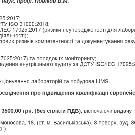
. наук, проф. Новіков В.М.
25:2017;
СТУ ISO 31000:2018;
/IEC 17025:2017 (ризики неупередженості для лаборато
діяльності);
дових ризиків компетентності та документування
резу
7025:2017) та порядок їх моніторингу;
оведення внутрішнього аудиту за ДСТУ ISO/IEC 17025:
ціонування лабораторій та побудова LIMS.
освідчення про підвищення кваліфікації європей
, включаючи видачу
3500,00 грн. (без сплати ПДВ)
моносова, 18, (ст. м. Васильківська), 8 поверх, ауд. 
а")