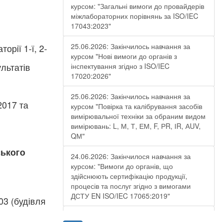
курсом: "Загальні вимоги до провайдерів
міжлабораторних порівнянь за ISO/IEC
17043:2023"
25.06.2026: Закінчилось навчання за
рії 1-ї, 2-
курсом "Нові вимоги до органів з
льтатів
інспектування згідно з ISO/IEC
17020:2026"
25.06.2026: Закінчилось навчання за
2017 та
курсом "Повірка та калібрування засобів
вимірювальної техніки за обраним видом
вимірювань: L, М, Т, ЕМ, F, РR, ІR, АUV,
QМ"
ського
24.06.2026: Закінчилося навчання за
курсом: "Вимоги до органів, що
здійснюють сертифікацію продукції,
процесів та послуг згідно з вимогами
ДСТУ EN ISO/IEC 17065:2019"
803 (будівля
19.06.2026: Закінчилося навчання за