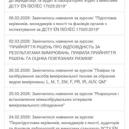
до акредитації та аудит в лабораторіях згідно з вимогами
ДСТУ EN ISO/IEC 17025:2019"
06.03.2026: Закінчилось навчання за курсом: "Підготовка
керівників, менеджерів з якості та фахівців органів з
інспектування за ДСТУ EN ISO/IEC 17020:2019"
02.03.2026: Закінчилось навчання за курсом:
"ПРИЙНЯТТЯ РІШЕНЬ ПРО ВІДПОВІДНІСТЬ ЗА
РЕЗУЛЬТАТАМИ ВИМІРЮВАНЬ. ПРАВИЛА ПРИЙНЯТТЯ
РІШЕНЬ ТА ОЦІНКА ПОВ’ЯЗАНИХ РИЗИКІВ"
26.02.2026: Закінчилось навчання за курсом "Повірка та
калібрування засобів вимірювальної техніки за обраним
видом вимірювань: L, М, Т, ЕМ, F, РR, ІR, АUV, QМ"
25.02.2026: Закінчилось навчання за курсом "Розрахунок і
встановлення міжкалібрувальних інтервалів
вимірювального обладнання"
24.02.2026: Закінчилося навчання за курсом:
"Перепідготовка керівників, менеджерів з якості, аудиторів
та фахівців лабораторій за вимогами стандарту ДСТУ EN