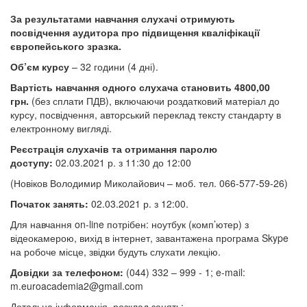
За результатами навчання слухачі отримують
посвідчення аудитора про підвищення кваліфікації
європейського зразка.
Об’єм курсу
– 32 години (4 дні).
Вартість навчання одного слухача становить 4800,00
грн.
(без сплати ПДВ), включаючи роздатковий матеріал до
курсу, посвідчення, авторський переклад тексту стандарту в
електронному вигляді.
Реєстрація слухачів та отримання паролю
доступу:
02.03.2021 р. з 11:30 до 12:00
(Новіков Володимир Миколайович – моб. тел. 066-577-59-26)
Початок занять:
02.03.2021 р. з 12:00.
Для навчання on-line потрібен: ноутбук (комп’ютер) з
відеокамерою, вихід в інтернет, завантажена програма Skype
на робоче місце,
звідки будуть слухати лекцію.
Довідки за телефоном:
(044) 332 – 999 - 1; e-mail:
m.euroacademia2@gmail.com
Детальна інформація, розклад занять: