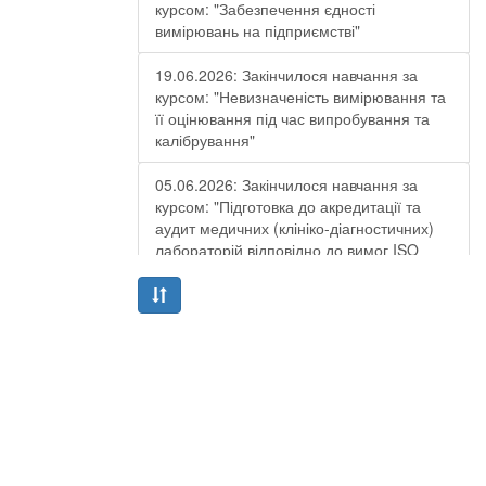
курсом: "Забезпечення єдності
вимірювань на підприємстві"
19.06.2026: Закінчилося навчання за
курсом: "Невизначеність вимірювання та
її оцінювання під час випробування та
калібрування"
05.06.2026: Закінчилося навчання за
курсом: "Підготовка до акредитації та
аудит медичних (клініко-діагностичних)
лабораторій відповідно до вимог ISO
15189:2022"
04.06.2026: Закінчилось навчання за
курсом: "Верифікація та валідація
методик випробування та калібрування
згідно з вимогами ДСТУ EN ISO/IEC
17025:2019 та ЕА-рекомендацій"
02.06.2026: Закінчилося навчання за
курсом: "Внутрішній аудит в лабораторіях