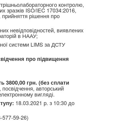
утрішньолабораторного контролю,
х зразків ISO/IEC 17034:2016,
, прийняття рішення про
вних невідповідностей, виявлених
раторій в НААУ;
йної системи LIMS за ДСТУ
свідчення про підвищення
ь 3800,00 грн. (без сплати
, посвідчення, авторський
електронному вигляді.
18.03.2021 р. з 10:30 до
тупу:
6-577-59-26)