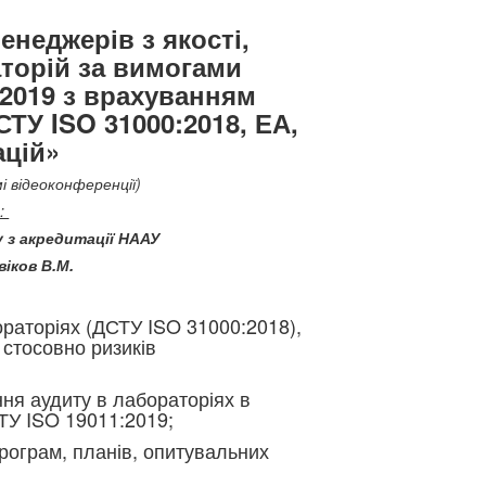
енеджерів з якості,
аторій за вимогами
:2019 з врахуванням
ТУ ISO 31000:2018, ЕА,
ацій»
і відеоконференції)
:
у з акредитації НААУ
віков В.М.
раторіях (ДСТУ ISO 31000:2018),
стосовно ризиків
ня аудиту в лабораторіях в
ТУ ISO 19011:2019;
рограм, планів, опитувальних