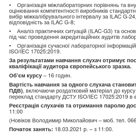
• Організація міжлабораторних порівнянь та вн
оцінювання компетентності виробників стандартни
вибір міжкалібрувального інтервалу за ILAC G-24
відповідність за ILAC G-8;
• Аналіз практичних ситуацій (ILAC-G3) та осно
під час проведення акредитаційних аудитів лабо
• Організація сучасної лабораторної інформаці
ISO/IEC 17025:2019.
За результатами навчання слухач отримує по
кваліфікації аудитора європейського зразка.
– 16 годин.
Об’єм курсу
Вартість навчання за одного слухача становит
, включаючи роздатковий матеріал до курсу
ПДВ)
переклад стандарту ДСТУ ISO/IEC 17025:2019 в 
Реєстрація слухачів та отримання паролю дос
11:00
(Новіков Володимир Миколайович – моб. тел. 06
18.03.2021 р. – з 11:00.
Початок занять: