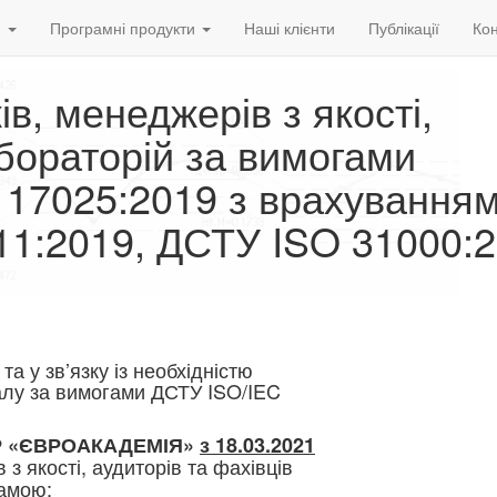
и
Програмні продукти
Наші клієнти
Публікації
Кон
ів, менеджерів з якості,
абораторій за вимогами
 17025:2019 з врахування
1:2019, ДСТУ ISO 31000:2
та у зв’язку із необхідністю
алу за вимогами ДСТУ ISO/IEC
Р «ЄВРОАКАДЕМІЯ»
з 18.03.2021
з якості, аудиторів та фахівців
рамою: