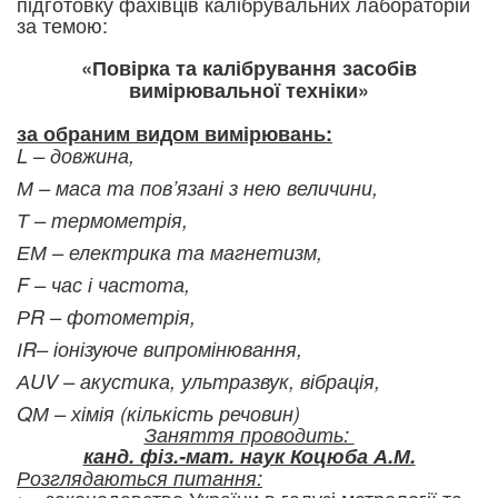
підготовку фахівців калібрувальних лабораторій
за темою:
«Повірка та калібрування засобів
вимірювальної техніки»
за обраним видом вимірювань:
L – довжина,
М – маса та пов’язані з нею величини,
Т – термометрія,
ЕМ – електрика та магнетизм,
F – час і частота,
РR – фотометрія,
ІR– іонізуюче випромінювання,
АUV – акустика, ультразвук, вібрація,
QМ – хімія (кількість речовин)
Заняття проводить:
канд. фіз.-мат. наук Коцюба А.М.
Розглядают
ься питання: