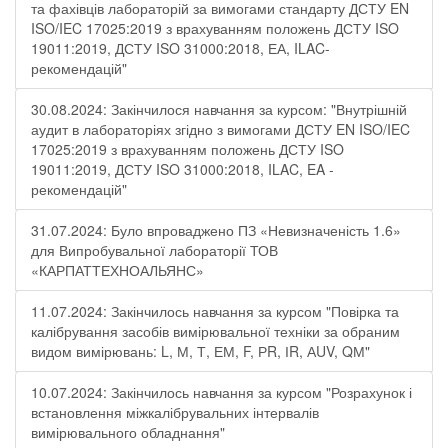
та фахівців лабораторій за вимогами стандарту ДСТУ EN
ISO/IEC 17025:2019 з врахуванням положень ДСТУ ISO
19011:2019, ДСТУ ISO 31000:2018, ЕА, ILAC-
рекомендацій"
30.08.2024: Закінчилося навчання за курсом: "Внутрішній
аудит в лабораторіях згідно з вимогами ДСТУ EN ISO/IEC
17025:2019 з врахуванням положень ДСТУ ISO
19011:2019, ДСТУ ISO 31000:2018, ILAC, EA -
рекомендацій"
31.07.2024: Було впроваджено ПЗ «Невизначеність 1.6»
для Випробувальної лабораторії ТОВ
«КАРПАТТЕХНОАЛЬЯНС»
11.07.2024: Закінчилось навчання за курсом "Повірка та
калібрування засобів вимірювальної техніки за обраним
видом вимірювань: L, М, Т, ЕМ, F, РR, ІR, АUV, QМ"
10.07.2024: Закінчилось навчання за курсом "Розрахунок і
встановлення міжкалібрувальних інтервалів
вимірювального обладнання"