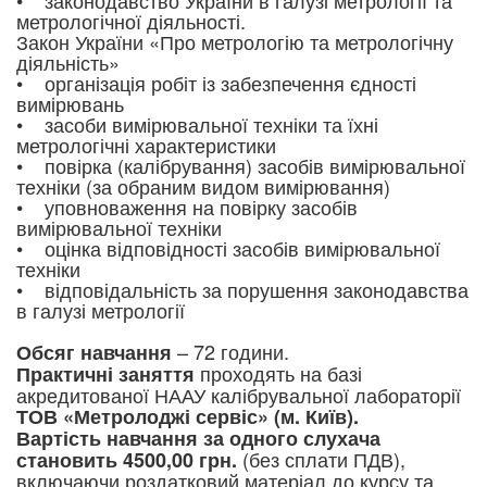
• законодавство України в галузі метрології та
метрологічної діяльності.
Закон України «Про метрологію та метрологічну
діяльність»
• організація робіт із забезпечення єдності
вимірювань
• засоби вимірювальної техніки та їхні
метрологічні характеристики
• повірка (калібрування) засобів вимірювальної
техніки (за обраним видом вимірювання)
• уповноваження на повірку засобів
вимірювальної техніки
• оцінка відповідності засобів вимірювальної
техніки
• відповідальність за порушення законодавства
в галузі метрології
– 72 години.
Обсяг навчання
прох
одять на базі
Практичні заняття
акредитованої НААУ калібрувальної лабораторії
ТОВ «Метр
олоджі сервіс» (м. Київ).
Вартість навчання за одного слухача
(без сплати ПДВ),
становить 4500,00 грн.
включаючи роздатковий матеріал до курсу та