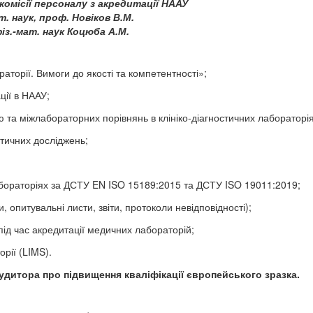
комісії персоналу з акредитації НААУ
т. наук, проф. Новіков В.М.
фіз.-мат. наук Коцюба А.М.
торії. Вимоги до якості та компетентності»;
ції в НААУ;
та міжлабораторних порівнянь в клініко-діагностичних лабораторія
стичних досліджень;
лабораторіях за ДСТУ EN ISO 15189:2015 та ДСТУ ISO 19011:2019;
опитувальні листи, звіти, протоколи невідповідності);
ід час акредитації медичних лабораторій;
рії (
LIMS
).
удитора про підвищення кваліфікації європейського зразка.