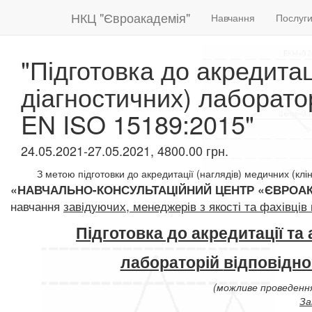
НКЦ "Євроакадемія"
Навчання
Послуг
"Підготовка до акредитац
діагностичних) лаборато
EN ISO 15189:2015"
24.05.2021-27.05.2021, 4800.00 грн.
З метою підготовки до акредитації (наглядів) медичних (клі
«НАВЧАЛЬНО-КОНСУЛЬТАЦІЙНИЙ
ЦЕНТР «ЄВРОА
навчання
завідуючих, менеджерів
з якості та фахівців
Підготовка до акредитації та
лабораторій
відповідн
(можливе проведення
За