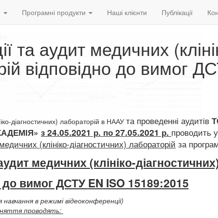
и
Програмні продукти
Наші клієнти
Публікації
Кон
ії та аудит медичних (кліні
рій відповідно до вимог Д
та проведенні аудитів
Т
ніко-діагностичних) лабораторій в НААУ
проводить у
КАДЕМІЯ»
з 24.05.2021 р. по 27.05.2021 р.
 медичних (клініко-діагностичних) лабораторій
за
програ
 аудит
медичних (клініко-діагностичних
о до вимог ДСТУ
EN
ISO 1
5189:2015
 навчання в режимі відеоконференції)
няття проводять: