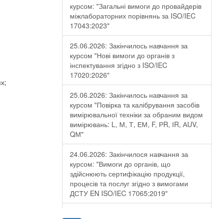
курсом: "Загальні вимоги до провайдерів
міжлабораторних порівнянь за ISO/IEC
17043:2023"
25.06.2026: Закінчилось навчання за
курсом "Нові вимоги до органів з
інспектування згідно з ISO/IEC
17020:2026"
х;
25.06.2026: Закінчилось навчання за
курсом "Повірка та калібрування засобів
вимірювальної техніки за обраним видом
вимірювань: L, М, Т, ЕМ, F, РR, ІR, АUV,
QМ"
24.06.2026: Закінчилося навчання за
курсом: "Вимоги до органів, що
здійснюють сертифікацію продукції,
процесів та послуг згідно з вимогами
ДСТУ EN ISO/IEC 17065:2019"
19.06.2026: Закінчилося навчання за