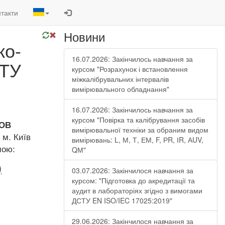
такти
Новини
ко-
16.07.2026: Закінчилось навчання за
СТУ
курсом "Розрахунок і встановлення
міжкалібрувальних інтервалів
вимірювального обладнання"
16.07.2026: Закінчилось навчання за
курсом "Повірка та калібрування засобів
ОВ
вимірювальної техніки за обраним видом
 м. Київ
вимірювань: L, М, Т, ЕМ, F, РR, ІR, АUV,
мою:
QМ"
)
03.07.2026: Закінчилося навчання за
курсом: "Підготовка до акредитації та
аудит в лабораторіях згідно з вимогами
ДСТУ EN ISO/IEC 17025:2019"
29.06.2026: Закінчилося навчання за