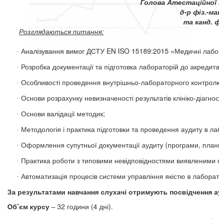
Голова Атестаційної 
д-р фіз.-ма
та канд. 
Розглядаються питання:
Аналізування
вимог ДСТУ E
N
ISO 15189:2015 «Медичні лабора
·
Розробка документації та підготовка лабораторій до акредита
·
Особливості проведення внутрішньо-лабораторного контролю 
·
Основи розрахунку невизначеності результатів клініко-діагно
·
Основи валідації методик;
·
Методологія і практика підготовки та проведення аудиту в 
·
Оформлення супутньої документації аудиту (програми, плани, 
·
Практика роботи з типовими невідповідностями виявленими п
·
Автоматизація процесів системи управління якістю в лаборато
·
За результатами навчання слухачі отримують посвідчення а
Об’єм курсу
– 3
2
годин
и
(4 дні).