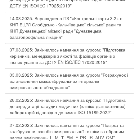
ДСТУ EN ISO/IEC 17025:2019"
14.03.2025: Впроваджено ПЗ "«Контрольні карти 3.2» в
КНП БЦРЛ Слобідсько -Кульчіївецької сільської ради та
КНП Дунаєвецької міської ради "Дунаєвецька
багатопрофільна лікарня"
07.03.2025: Закінчилось навчання за курсом: "Підготовка
керівників, менеджерів з якості та фахівців органів з
інспектування за ДСТУ EN ISO/IEC 17020:2019"
03.03.2025: Закінчилось навчання за курсом "Розрахунок і
встановлення міжкалібрувальних інтервалів
вимірювального обладнання"
28.02.2025: Закінчилося навчання за курсом: "Підготовка
до акредитації та аудит медичних (клініко-діагностичних)
лабораторій відповідно до вимог ISO 15189:2022"
27.02.2025: Закінчилось навчання за курсом "Повірка та
калібрування засобів вимірювальної техніки за обраним
видом вимірювань: L, М, Т, ЕМ, F, РR, ІR, АUV, QМ"