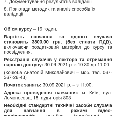
7. Документування результатів валідації
8. Приклади методик та аналіз способів їх
валідації
– 16 годин.
Об’єм курсу
Вартість навчання за одного слухача
,
становить 3800,00 грн. (без сплати ПДВ)
включаючи роздатковий матеріал до курсу та
посвідчення.
Реєстрація слухачів у лектора та отримання
30.09.2021 р. з 10:30 до 11:00
паролю доступу:
(Коцюба Анатолій Миколайович – моб. тел. 067-
367-26-43)
30.09.2021 р. – з 11:00.
Початок занять:
м. Київ, вул.
Адреса проведення навчання:
Ломоносова, 18, аудиторія 803
Необхідні стандартні технічні засоби слухача
для навчання в режимі відео-
ноутбук (комп’ютер) з
конференцій: