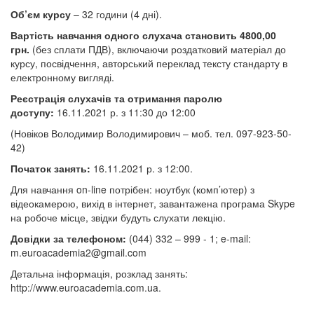
Об’єм курсу
– 32 години (4 дні).
Вартість навчання одного слухача становить 4800,00
грн.
(без сплати ПДВ), включаючи роздатковий матеріал до
курсу, посвідчення, авторський переклад тексту стандарту в
електронному вигляді.
Реєстрація слухачів та отримання паролю
доступу:
16.11.2021 р. з 11:30 до 12:00
(Новіков Володимир Володимирович – моб. тел. 097-923-50-
42
)
Початок занять:
16.11.2021 р. з 12:00.
Для навчання on-line потрібен: ноутбук (комп’ютер) з
відеокамерою, вихід в інтернет, завантажена програма Skype
на робоче місце,
звідки будуть слухати лекцію.
Довідки за телефоном:
(044) 332 – 999 - 1; e-mail:
m.euroacademia2@gmail.com
Детальна інформація, розклад занять:
http://www.euroacademia.com.ua.