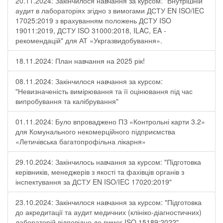
20.11.2024: Закінчилося навчання за курсом: "Внутрішній
аудит в лабораторіях згідно з вимогами ДСТУ EN ISO/IEC
17025:2019 з врахуванням положень ДСТУ ISO
19011:2019, ДСТУ ISO 31000:2018, ILAC, EA -
рекомендацій" для АТ «Укргазвидобування».
18.11.2024: План навчання на 2025 рік!
08.11.2024: Закінчилося навчання за курсом:
"Невизначеність вимірювання та її оцінювання під час
випробування та калібрування"
01.11.2024: Було впроваджено ПЗ «Контрольні карти 3.2»
для Комунального некомерційного підприємства
«Летичівська багатопрофільна лікарня»
29.10.2024: Закінчилось навчання за курсом: "Підготовка
керівників, менеджерів з якості та фахівців органів з
інспектування за ДСТУ EN ISO/IEC 17020:2019"
23.10.2024: Закінчилося навчання за курсом: "Підготовка
до акредитації та аудит медичних (клініко-діагностичних)
лабораторій відповідно до вимог ISO 15189:2022"