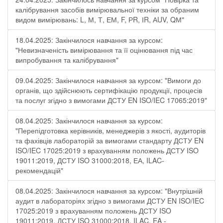
калібрування засобів вимірювальної техніки за обраним
видом вимірювань: L, М, Т, ЕМ, F, РR, ІR, АUV, QМ"
18.04.2025: Закінчилося навчання за курсом:
"Невизначеність вимірювання та її оцінювання під час
випробування та калібрування"
09.04.2025: Закінчилося навчання за курсом: "Вимоги до
органів, що здійснюють сертифікацію продукції, процесів
та послуг згідно з вимогами ДСТУ EN ISO/IEC 17065:2019"
08.04.2025: Закінчилося навчання за курсом:
"Перепідготовка керівників, менеджерів з якості, аудиторів
та фахівців лабораторій за вимогами стандарту ДСТУ EN
ISO/IEC 17025:2019 з врахуванням положень ДСТУ ISO
19011:2019, ДСТУ ISO 31000:2018, ЕА, ILAC-
рекомендацій"
08.04.2025: Закінчилося навчання за курсом: "Внутрішній
аудит в лабораторіях згідно з вимогами ДСТУ EN ISO/IEC
17025:2019 з врахуванням положень ДСТУ ISO
19011:2019, ДСТУ ISO 31000:2018, ILAC, EA -