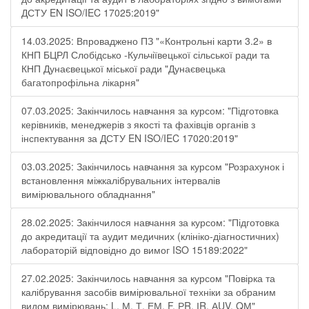
ДСТУ EN ISO/IEC 17025:2019"
14.03.2025: Впроваджено ПЗ "«Контрольні карти 3.2» в
КНП БЦРЛ Слобідсько -Кульчіївецької сільської ради та
КНП Дунаєвецької міської ради "Дунаєвецька
багатопрофільна лікарня"
07.03.2025: Закінчилось навчання за курсом: "Підготовка
керівників, менеджерів з якості та фахівців органів з
інспектування за ДСТУ EN ISO/IEC 17020:2019"
03.03.2025: Закінчилось навчання за курсом "Розрахунок і
встановлення міжкалібрувальних інтервалів
вимірювального обладнання"
28.02.2025: Закінчилося навчання за курсом: "Підготовка
до акредитації та аудит медичних (клініко-діагностичних)
лабораторій відповідно до вимог ISO 15189:2022"
27.02.2025: Закінчилось навчання за курсом "Повірка та
калібрування засобів вимірювальної техніки за обраним
видом вимірювань: L, М, Т, ЕМ, F, РR, ІR, АUV, QМ"