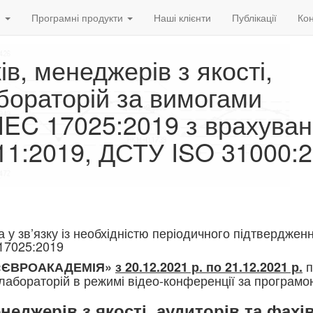
и
Програмні продукти
Наші клієнти
Публікації
Кон
ів, менеджерів з якості,
абораторій за вимогами
IEC 17025:2019 з врахува
1:2019, ДСТУ ISO 31000:2
а у зв’язку із необхідністю періодичного підтверджен
 17025:2019
п
 «ЄВРОАКАДЕМІЯ»
з 20.12.2021 р. по 21.12.2021 р.
в лабораторій в режимі відео-конференції за програм
неджерів з якості, аудиторів та фахі