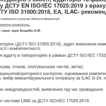
у ДСТУ EN ISO/IEC 17025:2019 з врах
ТУ ISO 31000:2018, ЕА, ILAC- рекомен
 навчання в режимі відеоконференції)
няття проводить:
з.–мат. наук Коцюба А.М.
аторіях (ДСТУ ISO 31000:2018), аудит виконання ви
сті і компетентності;
я аудиту в лабораторіях в рамках ДСТУ ISO/IEC 1702
ам, планів, опитувальних листів, звітів);
рішньолабораторного контролю, оцінювання компетен
, вибір міжкалібрувального інтервалу за ILAC G-24, 
их невідповідностей, виявлених під час проведення
ої системи LIMS за ДСТУ ISO/IEC 17025:2019.