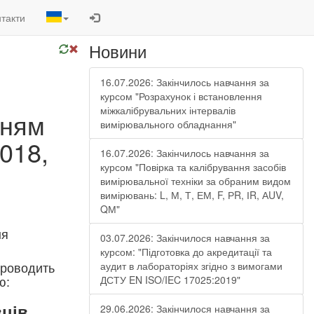
такти
Новини
16.07.2026: Закінчилось навчання за
курсом "Розрахунок і встановлення
міжкалібрувальних інтервалів
нням
вимірювального обладнання"
018,
16.07.2026: Закінчилось навчання за
курсом "Повірка та калібрування засобів
вимірювальної техніки за обраним видом
вимірювань: L, М, Т, ЕМ, F, РR, ІR, АUV,
QМ"
ня
03.07.2026: Закінчилося навчання за
курсом: "Підготовка до акредитації та
роводить
аудит в лабораторіях згідно з вимогами
ою:
ДСТУ EN ISO/IEC 17025:2019"
вців
29.06.2026: Закінчилося навчання за