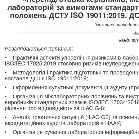
лабораторій за вимогами стандарт
положень ДСТУ ISO 19011:2019, ДС
(можливе проведення
За
канд. фі
Розглядаються питання:
• Практичні аспекти управління ризиками в лабор
ISO/IEC 17025:2019 стосовно ризиків неупереджено
• Методологія і практика підготовки та проведенн
настанов ДСТУ ISO 19011:2019;
• Оформлення супутньої документації аудиту (прогр
• Організація міжлабораторних порівнянь та внут
виробників стандартних зразків ISO/IEC 17034:2016
рішення про відповідність за ILAC G-8;
• Аналіз практичних ситуацій (ILAC-G3) та основн
акредитаційних аудитів лабораторій в НААУ;
• Організація сучасної лабораторної інформаційн