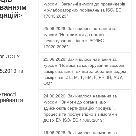
курсом: "Загальні вимоги до провайдерів
уванням
міжлабораторних порівнянь за ISO/IEC
дацій»
17043:2023"
25.06.2026: Закінчилось навчання за
курсом "Нові вимоги до органів з
інспектування згідно з ISO/IEC
17020:2026"
мог ДСТУ
25.06.2026: Закінчилось навчання за
курсом "Повірка та калібрування засобів
5:2019 та
вимірювальної техніки за обраним видом
вимірювань: L, М, Т, ЕМ, F, РR, ІR, АUV,
QМ"
тності
24.06.2026: Закінчилося навчання за
прийняття
курсом: "Вимоги до органів, що
здійснюють сертифікацію продукції,
процесів та послуг згідно з вимогами
ДСТУ EN ISO/IEC 17065:2019"
19.06.2026: Закінчилося навчання за