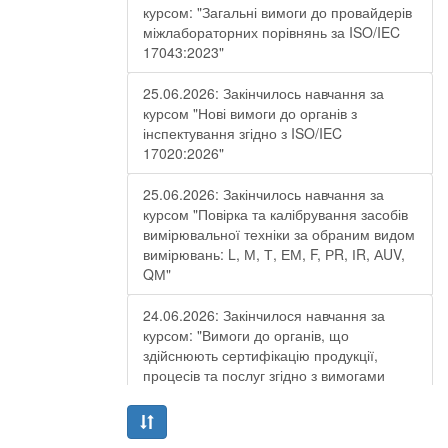
курсом: "Загальні вимоги до провайдерів
міжлабораторних порівнянь за ISO/IEC
17043:2023"
25.06.2026: Закінчилось навчання за
курсом "Нові вимоги до органів з
інспектування згідно з ISO/IEC
17020:2026"
25.06.2026: Закінчилось навчання за
курсом "Повірка та калібрування засобів
вимірювальної техніки за обраним видом
вимірювань: L, М, Т, ЕМ, F, РR, ІR, АUV,
QМ"
24.06.2026: Закінчилося навчання за
курсом: "Вимоги до органів, що
здійснюють сертифікацію продукції,
процесів та послуг згідно з вимогами
ДСТУ EN ISO/IEC 17065:2019"
19.06.2026: Закінчилося навчання за