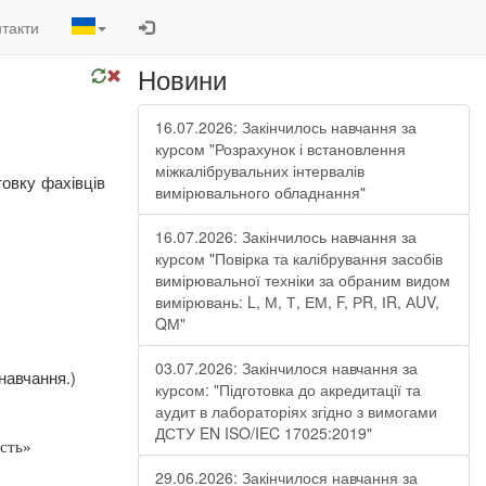
такти
Новини
16.07.2026: Закінчилось навчання за
курсом "Розрахунок і встановлення
міжкалібрувальних інтервалів
товку
фахівців
вимірювального обладнання"
16.07.2026: Закінчилось навчання за
курсом "Повірка та калібрування засобів
вимірювальної техніки за обраним видом
вимірювань: L, М, Т, ЕМ, F, РR, ІR, АUV,
QМ"
03.07.2026: Закінчилося навчання за
навчання.)
курсом: "Підготовка до акредитації та
аудит в лабораторіях згідно з вимогами
ДСТУ EN ISO/IEC 17025:2019"
ість»
29.06.2026: Закінчилося навчання за