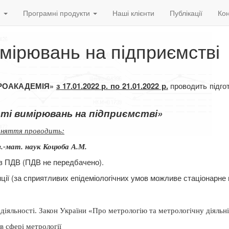
и
Програмні продукти
Наші клієнти
Публікації
Кон
мірювань на підприємстві
проводить підго
ВРОАКАДЕМІЯ»
з 17.01.2022 р. по 21.01.2022 р.
ті вимірювань на підприємстві»
аняття проводить:
з.-мат. наук Коцюба А.М.
з ПДВ (ПДВ не передбачено).
ції (за сприятливих епідеміологічних умов можливе стаціонарне 
 діяльності. Закон України «Про метрологію та метрологічну діяльн
в сфері метрології