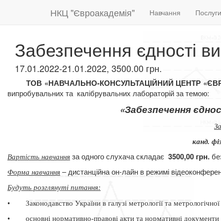
НКЦ "Євроакадемія"
Навчання
Послуг
Забезпечення єдності ви
17.01.2022-21.01.2022, 3500.00 грн.
ТОВ «НАВЧАЛЬНО-КОНСУЛЬТАЦІЙНИЙ ЦЕНТР «Є
випробувальних та
калібрувальних лабораторій за темою:
«Забезпечення єднос
З
канд. фі
за одного слухача складає
бе
3500,00 грн.
Вартість навчання
– дистанційна он-лайн в режимі відеоконферен
Форма навчання
Будуть розглянуті питання
:
•
Законодавство України в галузі метрології та метрологічної
•
основні нормативно-правові акти та нормативні документи 