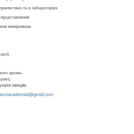
дприємствах та в лабораторіях
 представлення
ання вимірювань
логії
ого зразка.
ернет,
ухати лекцію.
euroacademia
2@
gmail
.
com