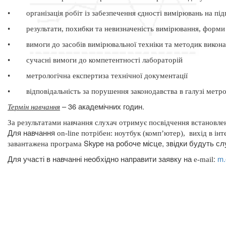
•
організація робіт із забезпечення єдності вимірювань на пі
•
результати, похибки та невизначеність вимірювання, форми
•
вимоги до засобів вимірювальної техніки та методик викон
•
сучасні вимоги до компетентності лабораторій
•
метрологічна експертиза технічної документації
•
відповідальність за порушення законодавства в галузі метро
– 36 академічних годин.
Термін навчання
За результатами навчання слухач отримує посвідчення встановлен
Для навчання
on
-
line
потрібен: ноутбук (комп’ютер),
вихід в інт
Skype
на робоче місце, звідки будуть сл
завантажена програма
Для участі в навчанні необхідно направити заявку на
:
m
.
e
-
mail