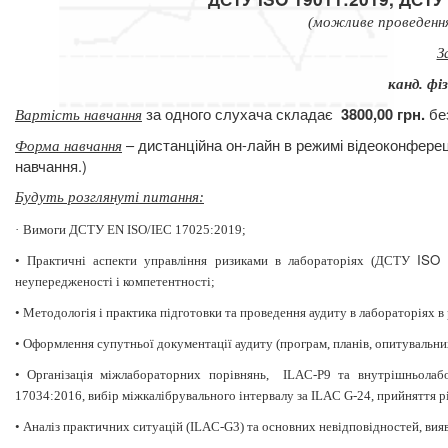
(можливе проведення
З
канд. фі
за одного слухача складає
бе
3800,00 грн.
Вартість навчання
– дистанційна он-лайн в режимі відеоконферец
Форма навчання
навчання.)
Будуть розглянуті питання:
·
Вимоги ДСТУ EN ISO/IEC 17025:2019;
ISO
3
•
Практичні аспекти управління ризиками в лабораторіях (ДСТУ
неупередженості і компетентності;
•
Методологія і практика підготовки та проведення аудиту в лабораторіях
•
Оформлення супутньої документації аудиту (програм, планів, опитувальних 
•
Організація міжлабораторних порівнянь,
ILAC-Р
9 та внутрішньолабо
17034:2016, вибір міжкалібрувального інтервалу за ILAC G-24, прийняття р
•
Аналіз практичних ситуацій (ILAC-G3) та основних невідповідностей, вия