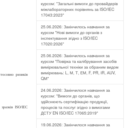
курсом: "Загальні вимоги до провайдерів
міжлабораторних порівнянь за ISO/IEC
17043:2023"
25.06.2026: Закінчилось навчання за
курсом "Нові вимоги до органів з
інспектування згідно з ISO/IEC
17020:2026"
25.06.2026: Закінчилось навчання за
курсом "Повірка та калібрування засобів
вимірювальної техніки за обраним видом
вимірювань: L, М, Т, ЕМ, F, РR, ІR, АUV,
тосовно ризиків
QМ"
24.06.2026: Закінчилося навчання за
курсом: "Вимоги до органів, що
здійснюють сертифікацію продукції,
процесів та послуг згідно з вимогами
зразків ISO/IEC
ДСТУ EN ISO/IEC 17065:2019"
19.06.2026: Закінчилося навчання за