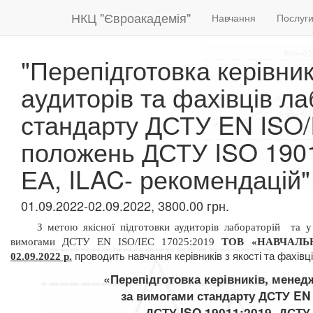
НКЦ "Євроакадемія"
Навчання
Послуг
"Перепідготовка керівник
аудиторів та фахівців л
стандарту ДСТУ EN ISO/
положень ДСТУ ISO 1901
ЕА, ILAC- рекомендацій"
01.09.2022-02.09.2022, 3800.00 грн.
З метою якісної підготовки аудиторів лабораторій
та у
вимогами ДСТУ
EN
ISO/IEC 17025:2019
ТОВ «НАВЧАЛЬ
проводить навчання
керівників з якості та фахів
02.09
.2022 р.
«Перепідготовка ке
рівників, менедж
за вимогами стандарту ДСТУ E
N
ДСТУ ISO 19011:2019,
ДСТУ 