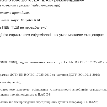
 навчання в режимі відеоконференції)
аняття проводить
з.-мат. наук. Коцюба А.М.
з ПДВ (ПДВ не передбачено).
ії (за сприятливих епідеміологічних умов можливе стаціонарне
1000:2018), аудит виконання вимог
ДСТУ
ISO
/
EN
IEC
17025:2019 с
 в рамках ДСТУ EN ISO/IEC 17025:2019 та настанов ДСТУ ISO 19011:2019;
листів, звітів);
раторного контролю, оцінювання компетентності виробників стандартних 
ішення про відповідність за ILAC G-8;
влених під час проведення акредитаційних аудитів лабораторій в
НААУ;