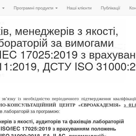
и
Програмні продукти
Наші клієнти
Публікації
Кон
ів, менеджерів з якості,
абораторій за вимогами
IEC 17025:2019 з врахува
1:2019, ДСТУ ISO 31000:2
 зв’язку із необхідністю періодичного підтвердження кваліфікаці
НО-КОНСУЛЬТАЦІЙНИЙ ЦЕНТР «ЄВРОАКАДЕМІЯ»
з 01.
ців лабораторій за програмою:
ерів з якості, аудиторів та фахівців лабораторій
 ISO/IEC 17025:2019
з врахуванням положень
ISO 31000:2018, ЕА, ILAC- рекомендацій»