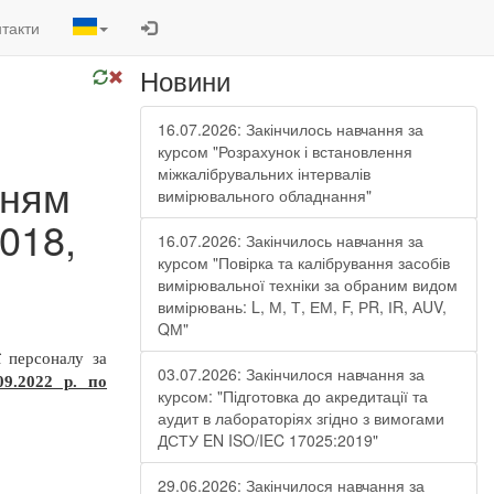
такти
Новини
16.07.2026: Закінчилось навчання за
курсом "Розрахунок і встановлення
міжкалібрувальних інтервалів
нням
вимірювального обладнання"
018,
16.07.2026: Закінчилось навчання за
курсом "Повірка та калібрування засобів
вимірювальної техніки за обраним видом
вимірювань: L, М, Т, ЕМ, F, РR, ІR, АUV,
QМ"
ї персоналу за
03.07.2026: Закінчилося навчання за
09.2022 р. по
курсом: "Підготовка до акредитації та
аудит в лабораторіях згідно з вимогами
ДСТУ EN ISO/IEC 17025:2019"
29.06.2026: Закінчилося навчання за