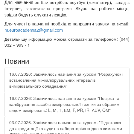
Для навчання
on
-
line
потрібен: ноутбук (комп’ютер),
вихід в
Skype
на робоче місце,
інтернет, завантажена програма
звідки будуть слухати лекцію.
Для участі в навчанні необхідно направити заявку на
:
e
-
mail
m
.
euroacademia
2@
gmail
.
com
Детальнішу інформацію можна отримати за телефоном: (044)
332 – 999 - 1
Новини
16.07.2026: Закінчилось навчання за курсом "Розрахунок і
встановлення міжкалібрувальних інтервалів
вимірювального обладнання"
16.07.2026: Закінчилось навчання за курсом "Повірка та
калібрування засобів вимірювальної техніки за обраним
видом вимірювань: L, М, Т, ЕМ, F, РR, ІR, АUV, QМ"
03.07.2026: Закінчилося навчання за курсом: "Підготовка
до акредитації та аудит в лабораторіях згідно з вимогами