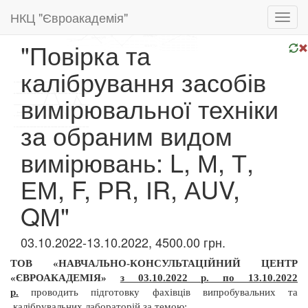
НКЦ "Євроакадемія"
Toggl
navig
"Повірка та
калібрування засобів
вимірювальної техніки
за обраним видом
вимірювань: L, М, Т,
ЕМ, F, РR, ІR, АUV,
QМ"
03.10.2022-13.10.2022, 4500.00 грн.
ТОВ «НАВЧАЛЬНО-КОНСУЛЬТАЦІЙНИЙ ЦЕНТР
«ЄВРОАКАДЕМІЯ»
з 03.10.2022 р. по 13.10.2022
р.
проводить підготовку фахівців випробувальних та
калібрувальних лабораторій за темою: