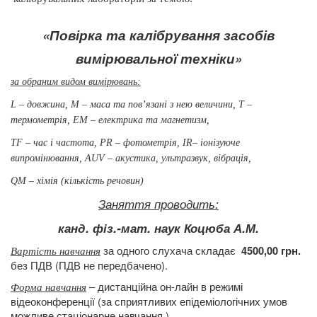
«Повірк
а та калібрування засобів
вимірювальної техніки»
за обраним
видом вимірювань:
L – довжина, М – маса та пов’язані з нею величини,
Т –
термометрія,
ЕМ – електрика та магнетизм,
ТF –
час і частота, РR – фотометрія,
ІR– іонізуюче
випромінювання, АUV
– акустика, ультразвук, вібрація,
QМ – хімія (кількість речовин)
Заняття проводить:
канд. фіз.-мат.
наук Коцюба А.М.
за одного слухача складає
4500,00 грн.
Вартість навчання
без ПДВ (ПДВ не передбачено).
– дистанційна он-лайн в режимі
Форма навчання
відеоконференції (за сприятливих епідеміологічних умов
можливе стаціонарне навчання.)