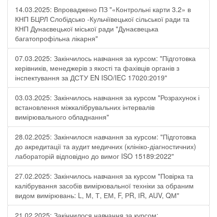
14.03.2025: Впроваджено ПЗ "«Контрольні карти 3.2» в
КНП БЦРЛ Слобідсько -Кульчіївецької сільської ради та
КНП Дунаєвецької міської ради "Дунаєвецька
багатопрофільна лікарня"
07.03.2025: Закінчилось навчання за курсом: "Підготовка
керівників, менеджерів з якості та фахівців органів з
інспектування за ДСТУ EN ISO/IEC 17020:2019"
03.03.2025: Закінчилось навчання за курсом "Розрахунок і
встановлення міжкалібрувальних інтервалів
вимірювального обладнання"
28.02.2025: Закінчилося навчання за курсом: "Підготовка
до акредитації та аудит медичних (клініко-діагностичних)
лабораторій відповідно до вимог ISO 15189:2022"
27.02.2025: Закінчилось навчання за курсом "Повірка та
калібрування засобів вимірювальної техніки за обраним
видом вимірювань: L, М, Т, ЕМ, F, РR, ІR, АUV, QМ"
21.02.2025: Закінчилося навчання за курсом: