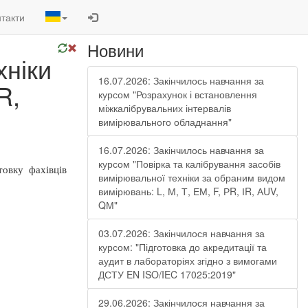
такти
Новини
хніки
16.07.2026: Закінчилось навчання за
R,
курсом "Розрахунок і встановлення
міжкалібрувальних інтервалів
вимірювального обладнання"
16.07.2026: Закінчилось навчання за
курсом "Повірка та калібрування засобів
товку фахівців
вимірювальної техніки за обраним видом
вимірювань: L, М, Т, ЕМ, F, РR, ІR, АUV,
QМ"
03.07.2026: Закінчилося навчання за
курсом: "Підготовка до акредитації та
аудит в лабораторіях згідно з вимогами
ДСТУ EN ISO/IEC 17025:2019"
29.06.2026: Закінчилося навчання за