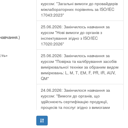
курсом: "Загальні вимоги до провайдерів
міжлабораторних порівнянь за ISO/IEC
17043:2023"
25.06.2026: Закінчилось навчання за
курсом "Нові вимоги до органів з
навчання.)
інспектування згідно з ISO/IEC
17020:2026"
25.06.2026: Закінчилось навчання за
сть»
курсом "Повірка та калібрування засобів
вимірювальної техніки за обраним видом
вимірювань: L, М, Т, ЕМ, F, РR, ІR, АUV,
QМ"
24.06.2026: Закінчилося навчання за
курсом: "Вимоги до органів, що
здійснюють сертифікацію продукції,
процесів та послуг згідно з вимогами
ДСТУ EN ISO/IEC 17065:2019"
19.06.2026: Закінчилося навчання за