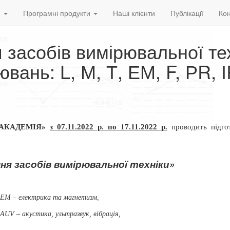
и
Програмні продукти
Наші клієнти
Публікації
Кон
я засобів вимірювальної те
ань: L, М, Т, ЕМ, F, РR, І
ОАКАДЕМІЯ»
з 07.11.2022 р. по 17.11.2022 р.
проводить підго
ння засобів вимірювальної техніки»
ЕМ – електрика та магнетизм,
, АUV
– акустика, ультразвук, вібрація,