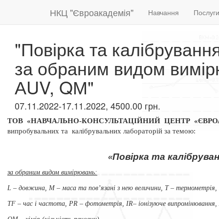
НКЦ "Євроакадемія"
Навчання
Послуг
"Повірка та калібруванн
за обраним видом вимірюв
АUV, QМ"
07.11.2022-17.11.2022, 4500.00 грн.
ТОВ «НАВЧАЛЬНО-КОНСУЛЬТАЦІЙНИЙ ЦЕНТР «ЄВР
випробувальних та
калібрувальних лабораторій за темою:
«Повірк
а та калібрува
за обраним
видом вимірювань:
L – довжина, М – маса та пов’язані з нею величини,
Т – термометрія,
ТF –
час і частота, РR – фотометрія,
ІR– іонізуюче випромінювання