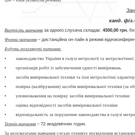
QМ – хімія (кількість речовин)
Зан
канд. фіз
за одного слухача складає
бе
4500,00 грн.
Вартість навчання
– дистанційна он-лайн в режимі відеоконферен
Форма навчання
Будуть розглянуті питання
:
•
законодавство України в галузі метрології та метрологічної
•
організація робіт із забезпечення єдності вимірювань
•
засоби вимірювальної техніки та їхні метрологічні характе
•
повірка (калібрування) засобів вимірювальної техніки (за 
•
уповноваження на повірку засобів вимірювальної техніки
•
оцінка відповідності засобів вимірювальної техніки
•
відповідальність за порушення законодавства в галузі метро
– 72 академічних годин.
Термін навчання
За результатами навчання слухач отримує посвідчення встановлен