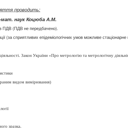
яття проводить:
.-мат.
наук Коцюба А.М.
з ПДВ (ПДВ не передбачено).
ції (за сприятливих епідеміологічних умов можливе стаціонарне 
 діяльності.
Закон України «Про метрологію та метрологічну діяльні
ристики
обраним видом вимірювання)
логії
ого зразка.