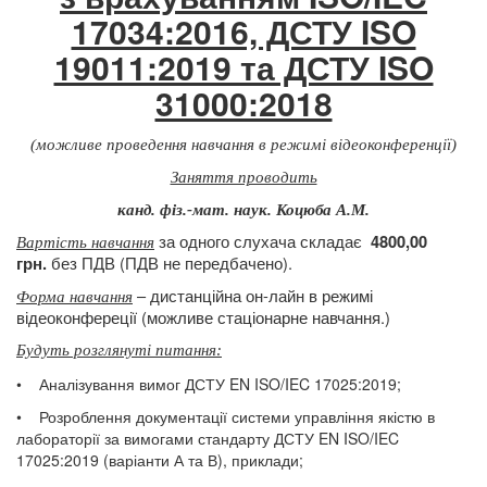
17034:2016, ДСТУ ISO
19011:2019 та ДСТУ ISO
31000:2018
(можливе проведення навчання в режимі відеоконференції)
Заняття проводить
канд. фіз.-мат. наук. Коцюба А.М.
за одного слухача складає
4800,00
Вартість навчання
без ПДВ (ПДВ не передбачено).
грн.
– дистанційна он-лайн в режимі
Форма навчання
відеоконфереції (можливе стаціонарне
навчання.)
Будуть розглянуті питання:
• Аналізування вимог ДСТУ EN ISO/IEC 17025:2019;
• Розроблення документації системи управління якістю в
лабораторії за вимогами стандарту ДСТУ EN ISO/IEC
17025:2019 (варіанти А та В), приклади;