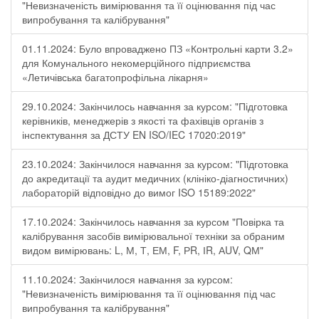
"Невизначеність вимірювання та її оцінювання під час
випробування та калібрування"
01.11.2024: Було впроваджено ПЗ «Контрольні карти 3.2»
для Комунального некомерційного підприємства
«Летичівська багатопрофільна лікарня»
29.10.2024: Закінчилось навчання за курсом: "Підготовка
керівників, менеджерів з якості та фахівців органів з
інспектування за ДСТУ EN ISO/IEC 17020:2019"
23.10.2024: Закінчилося навчання за курсом: "Підготовка
до акредитації та аудит медичних (клініко-діагностичних)
лабораторій відповідно до вимог ISO 15189:2022"
17.10.2024: Закінчилось навчання за курсом "Повірка та
калібрування засобів вимірювальної техніки за обраним
видом вимірювань: L, М, Т, ЕМ, F, РR, ІR, АUV, QМ"
11.10.2024: Закінчилося навчання за курсом:
"Невизначеність вимірювання та її оцінювання під час
випробування та калібрування"