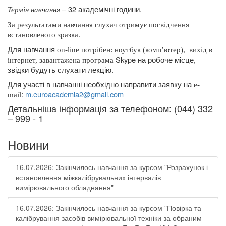
– 32 академічні години
.
Термін навчання
За результатами навчання слухач отримує посвідчення
встановленого зразка.
Для навчання
on
-
line
потрібен: ноутбук (комп’ютер),
вихід в
Skype
на робоче місце,
інтернет, завантажена програма
звідки будуть слухати лекцію.
Для участі в навчанні необхідно направити заявку на
e
-
:
m
.
euroacademia
2@
gmail
.
com
mail
Детальніша інформація за телефоном: (044) 332
– 999 - 1
Новини
16.07.2026: Закінчилось навчання за курсом "Розрахунок і
встановлення міжкалібрувальних інтервалів
вимірювального обладнання"
16.07.2026: Закінчилось навчання за курсом "Повірка та
калібрування засобів вимірювальної техніки за обраним