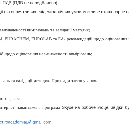
з ПДВ (ПДВ не передбачено).
ії (за сприятливих епідеміологічних умов можливе стаціонарне н
визначеності вимірювань та валідації методик;
GUM, EURACHEM, EUROLAB та EA- рекомендацій щодо оцінювання н
8 щодо оцінювання невизначеності вимірювань;
вань та валідації методик. Приклади застосування.
ого зразка.
Skype
на робоче місце, звідки б
інтернет, завантажена програма
euroacademia
2@
gmail
.
com