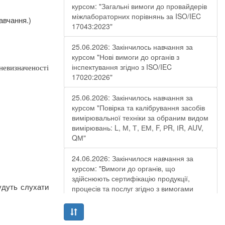
курсом: "Загальні вимоги до провайдерів
міжлабораторних порівнянь за ISO/IEC
авчання.)
17043:2023"
25.06.2026: Закінчилось навчання за
курсом "Нові вимоги до органів з
інспектування згідно з ISO/IEC
евизначеності
17020:2026"
25.06.2026: Закінчилось навчання за
курсом "Повірка та калібрування засобів
вимірювальної техніки за обраним видом
вимірювань: L, М, Т, ЕМ, F, РR, ІR, АUV,
QМ"
24.06.2026: Закінчилося навчання за
курсом: "Вимоги до органів, що
здійснюють сертифікацію продукції,
удуть слухати
процесів та послуг згідно з вимогами
ДСТУ EN ISO/IEC 17065:2019"
19.06.2026: Закінчилося навчання за