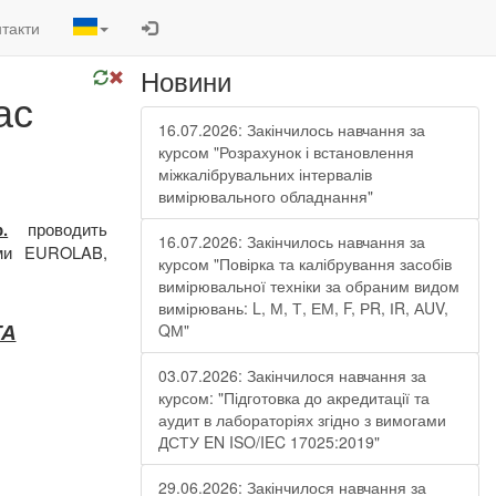
такти
Новини
ас
16.07.2026: Закінчилось навчання за
курсом "Розрахунок і встановлення
міжкалібрувальних інтервалів
вимірювального обладнання"
проводить
.
16.07.2026: Закінчилось навчання за
ями EUROLAB,
курсом "Повірка та калібрування засобів
вимірювальної техніки за обраним видом
вимірювань: L, М, Т, ЕМ, F, РR, ІR, АUV,
ТА
QМ"
03.07.2026: Закінчилося навчання за
курсом: "Підготовка до акредитації та
аудит в лабораторіях згідно з вимогами
ДСТУ EN ISO/IEC 17025:2019"
29.06.2026: Закінчилося навчання за