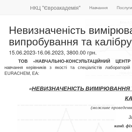
НКЦ "Євроакадемія"
Навчання
Послуг
Невизначеність вимірюва
випробування та калібр
15.06.2023-16.06.2023, 3800.00 грн.
ТОВ «НАВЧАЛЬНО-КОНСУЛЬТАЦІЙНИЙ ЦЕНТ
навчання
керівників з якості та спеціалістів лаборатор
EURАCHEM, ЕА:
«
НЕВИЗНАЧЕНІСТЬ ВИМІРЮВАННЯ 
К
(можливе проведення
З
канд. фі