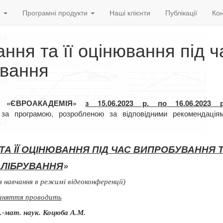
и
Програмні продукти
Наші клієнти
Публікації
Кон
ння та її оцінювання під ч
ування
Р «ЄВРОАКАДЕМІЯ»
з 15.06.2023 р. по 16.06.2023 р
ій за програмою, розробленою за
відповідними рекомендаці
ТА ЇЇ ОЦІНЮВАННЯ
ПІД ЧАС
ВИПРОБУВАННЯ 
АЛІБРУВАННЯ
»
 навчання в режимі відеоконференції)
аняття проводить
з.-мат. наук. Коцюба А.М.