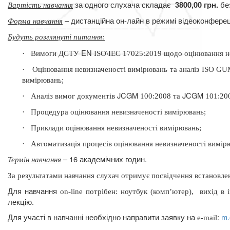
за одного слухача складає
бе
3800,00 грн.
Вартість навчання
– дистанційна он-лайн в режимі відеоконферец
Форма навчання
Будуть розглянуті питання
:
EN
·
Вимоги ДСТУ
ISO\IEC 17025
:
2019 щодо оцінювання не
·
Оцінювання невизначеності вимірювань та аналіз ISO 
вимірювань;
JCGM
JCGM
·
Аналіз вимог документів
100:2008 та
101:200
·
Процедура оцінювання невизначеності вимірювань;
·
Приклади оцінювання невизначеності вимірювань;
·
Автоматизація процесів оцінювання невизначеності вимірю
– 16 академічних годин.
Термін навчання
За результатами
навчання слухач отримує посвідчення встановлен
Для навчання
on
-
line
потрібен: ноутбук (комп’ютер),
вихід в 
лекцію.
Для участі в навчанні необхідно направити заявку на
:
m
.
e
-
mail