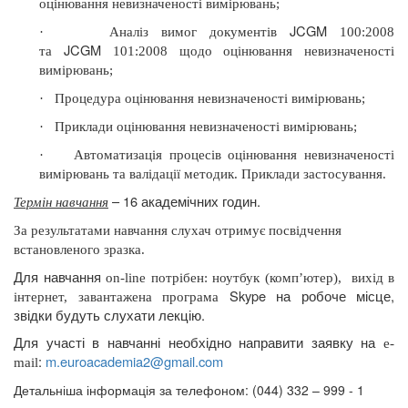
оцінювання невизначеності вимірювань;
JCGM
·
Аналіз вимог документів
100:2008
JCGM
та
101:2008 щодо оцінювання невизначеності
вимірювань;
·
Процедура оцінювання невизначеності вимірювань;
·
Приклади оцінювання невизначеності вимірювань;
·
Автоматизація процесів оцінювання невизначеності
вимірювань та валідації методик. Приклади застосування.
– 16 академічних годин.
Термін навчання
За результатами
навчання слухач отримує посвідчення
встановленого зразка.
Для навчання
on
-
line
потрібен: ноутбук (комп’ютер),
вихід в
Skype
на робоче місце,
інтернет, завантажена програма
звідки будуть слухати лекцію.
Для участі в навчанні необхідно направити заявку на
e
-
:
m
.
euroacademia
2@
gmail
.
com
mail
Детальніша інформація за телефоном: (044) 332 – 999 - 1