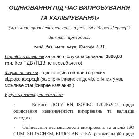
ОЦІНЮВАННЯ
ПІД ЧАС
ВИПРОБУВАННЯ
ТА КАЛІБРУВАННЯ
»
(можливе проведення навчання в режимі відеоконференції)
Заняття проводить
канд. фіз.-мат. наук. Коцюба А.М.
за одного слухача складає
3800,00
Вартість навчання
без ПДВ (ПДВ не передбачено).
грн.
– дистанційна он-лайн в режимі
Форма навчання
відеоконфереції (за сприятливих епідеміологічних умов
можливе стаціонарне навчання.)
Будуть розглянуті питання
:
EN
·
Вимоги ДСТУ
ISO\IEC 17025
:
2019 щодо
оцінювання невизначеності вимірювань та валідації
методик;
·
Оцінювання невизначеності вимірювань та аналіз ISO
GUM, EURACHEM, EUROLAB та EA- рекомендацій щодо