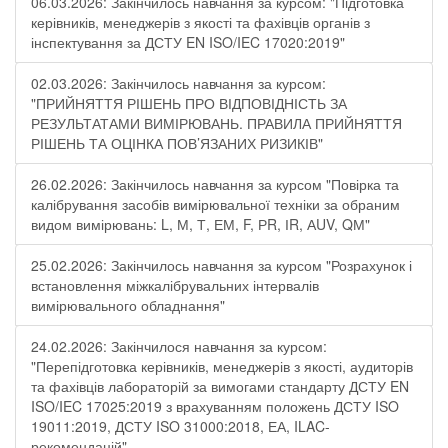
06.03.2026: Закінчилось навчання за курсом: "Підготовка
керівників, менеджерів з якості та фахівців органів з
інспектування за ДСТУ EN ISO/IEC 17020:2019"
02.03.2026: Закінчилось навчання за курсом:
"ПРИЙНЯТТЯ РІШЕНЬ ПРО ВІДПОВІДНІСТЬ ЗА
РЕЗУЛЬТАТАМИ ВИМІРЮВАНЬ. ПРАВИЛА ПРИЙНЯТТЯ
РІШЕНЬ ТА ОЦІНКА ПОВ’ЯЗАНИХ РИЗИКІВ"
26.02.2026: Закінчилось навчання за курсом "Повірка та
калібрування засобів вимірювальної техніки за обраним
видом вимірювань: L, М, Т, ЕМ, F, РR, ІR, АUV, QМ"
25.02.2026: Закінчилось навчання за курсом "Розрахунок і
встановлення міжкалібрувальних інтервалів
вимірювального обладнання"
24.02.2026: Закінчилося навчання за курсом:
"Перепідготовка керівників, менеджерів з якості, аудиторів
та фахівців лабораторій за вимогами стандарту ДСТУ EN
ISO/IEC 17025:2019 з врахуванням положень ДСТУ ISO
19011:2019, ДСТУ ISO 31000:2018, ЕА, ILAC-
рекомендацій"