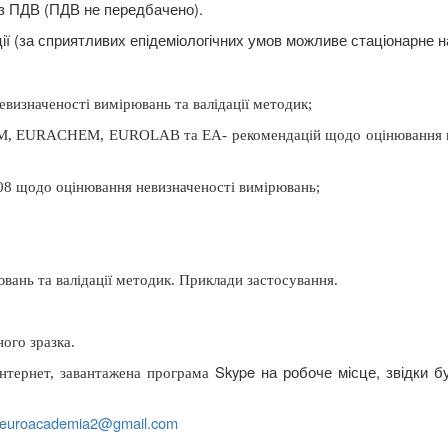
з ПДВ (ПДВ не передбачено).
ії (за сприятливих епідеміологічних умов можливе стаціонарне н
визначеності вимірювань та валідації методик;
GUM, EURACHEM, EUROLAB та EA- рекомендацій щодо оцінювання н
8 щодо оцінювання невизначеності вимірювань;
вань та валідації методик. Приклади застосування.
ого зразка.
Skype
на робоче місце, звідки б
інтернет, завантажена програма
euroacademia
2@
gmail
.
com