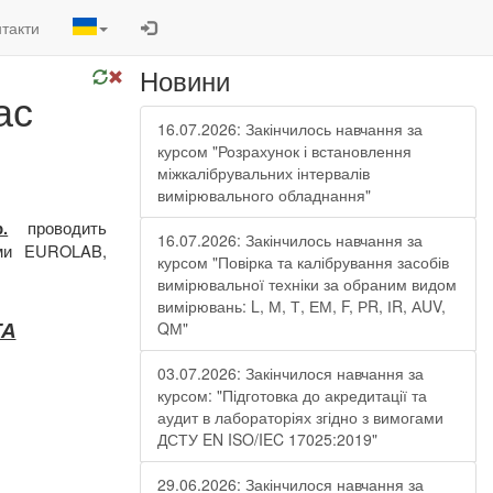
такти
Новини
ас
16.07.2026: Закінчилось навчання за
курсом "Розрахунок і встановлення
міжкалібрувальних інтервалів
вимірювального обладнання"
проводить
.
16.07.2026: Закінчилось навчання за
ями EUROLAB,
курсом "Повірка та калібрування засобів
вимірювальної техніки за обраним видом
вимірювань: L, М, Т, ЕМ, F, РR, ІR, АUV,
ТА
QМ"
03.07.2026: Закінчилося навчання за
курсом: "Підготовка до акредитації та
аудит в лабораторіях згідно з вимогами
ДСТУ EN ISO/IEC 17025:2019"
29.06.2026: Закінчилося навчання за