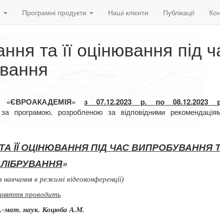
и
Програмні продукти
Наші клієнти
Публікації
Кон
ння та її оцінювання під ч
ування
Р «ЄВРОАКАДЕМІЯ»
з 07.12.2023 р. по 08.12.2023 р
ій за програмою, розробленою за
відповідними рекомендаці
ТА ЇЇ ОЦІНЮВАННЯ
ПІД ЧАС
ВИПРОБУВАННЯ 
АЛІБРУВАННЯ
»
 навчання в режимі відеоконференції)
аняття проводить
з.-мат. наук. Коцюба А.М.