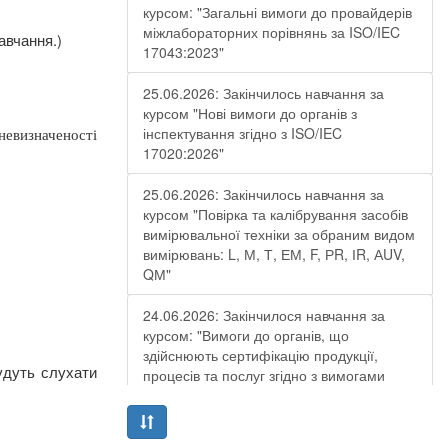
курсом: "Загальні вимоги до провайдерів
міжлабораторних порівнянь за ISO/IEC
авчання.)
17043:2023"
25.06.2026: Закінчилось навчання за
курсом "Нові вимоги до органів з
інспектування згідно з ISO/IEC
евизначеності
17020:2026"
25.06.2026: Закінчилось навчання за
курсом "Повірка та калібрування засобів
вимірювальної техніки за обраним видом
вимірювань: L, М, Т, ЕМ, F, РR, ІR, АUV,
QМ"
24.06.2026: Закінчилося навчання за
курсом: "Вимоги до органів, що
здійснюють сертифікацію продукції,
удуть слухати
процесів та послуг згідно з вимогами
ДСТУ EN ISO/IEC 17065:2019"
19.06.2026: Закінчилося навчання за