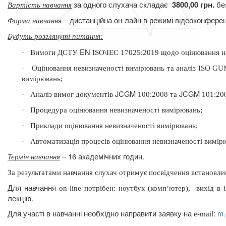
за одного слухача складає
бе
3800,00 грн.
Вартість навчання
– дистанційна он-лайн в режимі відеоконферец
Форма навчання
Будуть розглянуті питання
:
EN
·
Вимоги ДСТУ
ISO\IEC 17025
:
2019 щодо оцінювання не
·
Оцінювання невизначеності вимірювань та аналіз ISO 
вимірювань;
JCGM
JCGM
·
Аналіз вимог документів
100:2008 та
101:200
·
Процедура оцінювання невизначеності вимірювань;
·
Приклади оцінювання невизначеності вимірювань;
·
Автоматизація процесів оцінювання невизначеності вимірю
– 16 академічних годин.
Термін навчання
За результатами
навчання слухач отримує посвідчення встановлен
Для навчання
on
-
line
потрібен: ноутбук (комп’ютер),
вихід в 
лекцію.
Для участі в навчанні необхідно направити заявку на
:
m
.
e
-
mail