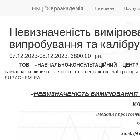
НКЦ "Євроакадемія"
Навчання
Послуг
Невизначеність вимірюва
випробування та калібр
07.12.2023-08.12.2023, 3800.00 грн.
ТОВ «НАВЧАЛЬНО-КОНСУЛЬТАЦІЙНИЙ ЦЕНТ
навчання
керівників з якості та спеціалістів лаборатор
EURАCHEM, ЕА:
«
НЕВИЗНАЧЕНІСТЬ ВИМІРЮВАННЯ 
К
(можливе проведення
З
канд. фі