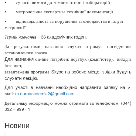
•
сучасні вимоги до компетентності лабораторій
•
метрологічна експертиза технічної документації
•
відповідальність за порушення законодавства в галузі
метрології
– 36 академічних годин.
Термін навчання
За результатами навчання слухач отримує посвідчення
встановленого зразка.
Для навчання
on
-
line
потрібен: ноутбук (комп’ютер),
вихід в
інтернет,
Skype
на робоче місце, звідки будуть
завантажена програма
слухати лекцію.
Для участі в навчанні необхідно направити заявку на
e
-
:
m
.
euroacademia
2@
gmail
.
com
mail
Детальнішу інформацію можна отримати за телефоном: (044)
332 – 999 - 1
Новини