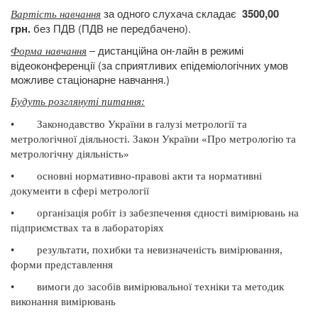
за одного слухача складає
3500,00
Вартість навчання
без ПДВ (ПДВ не передбачено).
грн.
– дистанційна он-лайн в режимі
Форма навчання
відеоконференції (за сприятливих епідеміологічних умов
можливе стаціонарне навчання.)
Будуть розглянуті питання
:
•
Законодавство України в галузі метрології та
метрологічної діяльності. Закон України «Про метрологію та
метрологічну діяльність»
•
основні нормативно-правові акти та нормативні
документи в сфері метрології
•
організація робіт із забезпечення єдності вимірювань на
підприємствах та в лабораторіях
•
результати, похибки та невизначеність вимірювання,
форми представлення
•
вимоги до засобів вимірювальної техніки та методик
виконання вимірювань