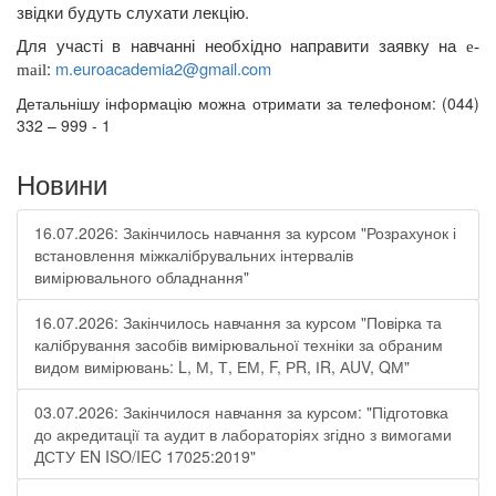
звідки будуть слухати лекцію.
Для участі в навчанні необхідно направити заявку на
e
-
:
m
.
euroacademia
2@
gmail
.
com
mail
Детальнішу інформацію можна отримати за телефоном: (044)
332 – 999 - 1
Новини
16.07.2026: Закінчилось навчання за курсом "Розрахунок і
встановлення міжкалібрувальних інтервалів
вимірювального обладнання"
16.07.2026: Закінчилось навчання за курсом "Повірка та
калібрування засобів вимірювальної техніки за обраним
видом вимірювань: L, М, Т, ЕМ, F, РR, ІR, АUV, QМ"
03.07.2026: Закінчилося навчання за курсом: "Підготовка
до акредитації та аудит в лабораторіях згідно з вимогами
ДСТУ EN ISO/IEC 17025:2019"