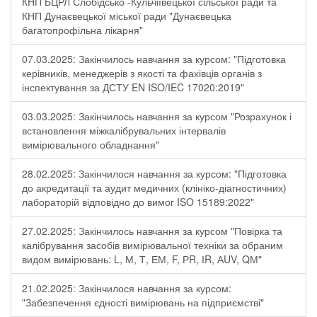
КНП БЦРЛ Слобідсько -Кульчіївецької сільської ради та
КНП Дунаєвецької міської ради "Дунаєвецька
багатопрофільна лікарня"
07.03.2025: Закінчилось навчання за курсом: "Підготовка
керівників, менеджерів з якості та фахівців органів з
інспектування за ДСТУ EN ISO/IEC 17020:2019"
03.03.2025: Закінчилось навчання за курсом "Розрахунок і
встановлення міжкалібрувальних інтервалів
вимірювального обладнання"
28.02.2025: Закінчилося навчання за курсом: "Підготовка
до акредитації та аудит медичних (клініко-діагностичних)
лабораторій відповідно до вимог ISO 15189:2022"
27.02.2025: Закінчилось навчання за курсом "Повірка та
калібрування засобів вимірювальної техніки за обраним
видом вимірювань: L, М, Т, ЕМ, F, РR, ІR, АUV, QМ"
21.02.2025: Закінчилося навчання за курсом:
"Забезпечення єдності вимірювань на підприємстві"