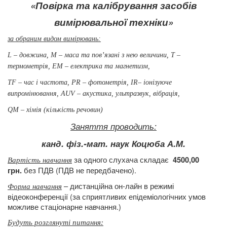
«Повірка та калібрування засобів
вимірювальної техніки»
за обраним
видом вимірювань:
L – довжина, М – маса та пов’язані з нею величини,
Т –
термометрія,
ЕМ – електрика та магнетизм,
ТF –
час і частота, РR – фотометрія,
ІR– іонізуюче
випромінювання, АUV
– акустика, ультразвук, вібрація,
QМ – хімія (кількість речовин)
Заняття проводить:
канд. фіз.-мат.
наук Коцюба А.М.
за одного слухача складає
4500,00
Вартість навчання
без ПДВ (ПДВ не передбачено).
грн.
– дистанційна он-лайн в режимі
Форма навчання
відеоконференції (за сприятливих епідеміологічних умов
можливе стаціонарне навчання.)
Будуть розглянуті питання
: