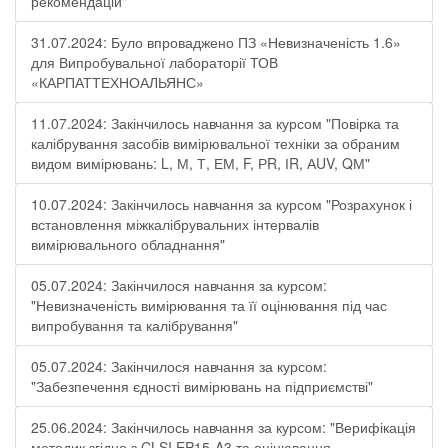
рекомендацій"
31.07.2024: Було впроваджено ПЗ «Невизначеність 1.6»
для Випробувальної лабораторії ТОВ
«КАРПАТТЕХНОАЛЬЯНС»
11.07.2024: Закінчилось навчання за курсом "Повірка та
калібрування засобів вимірювальної техніки за обраним
видом вимірювань: L, М, Т, ЕМ, F, РR, ІR, АUV, QМ"
10.07.2024: Закінчилось навчання за курсом "Розрахунок і
встановлення міжкалібрувальних інтервалів
вимірювального обладнання"
05.07.2024: Закінчилося навчання за курсом:
"Невизначеність вимірювання та її оцінювання під час
випробування та калібрування"
05.07.2024: Закінчилося навчання за курсом:
"Забезпечення єдності вимірювань на підприємстві"
25.06.2024: Закінчилось навчання за курсом: "Верифікація
методик згідно з CLSI EP15-A3 та оцінювання