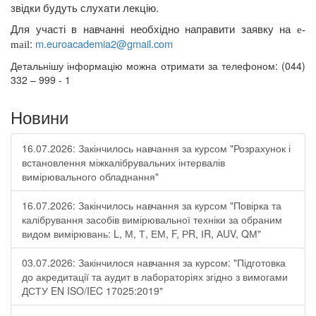
звідки будуть слухати лекцію.
Для участі в навчанні необхідно направити заявку на
e
-
:
m
.
euroacademia
2@
gmail
.
com
mail
Детальнішу інформацію можна отримати за телефоном: (044)
332 – 999 - 1
Новини
16.07.2026: Закінчилось навчання за курсом "Розрахунок і
встановлення міжкалібрувальних інтервалів
вимірювального обладнання"
16.07.2026: Закінчилось навчання за курсом "Повірка та
калібрування засобів вимірювальної техніки за обраним
видом вимірювань: L, М, Т, ЕМ, F, РR, ІR, АUV, QМ"
03.07.2026: Закінчилося навчання за курсом: "Підготовка
до акредитації та аудит в лабораторіях згідно з вимогами
ДСТУ EN ISO/IEC 17025:2019"