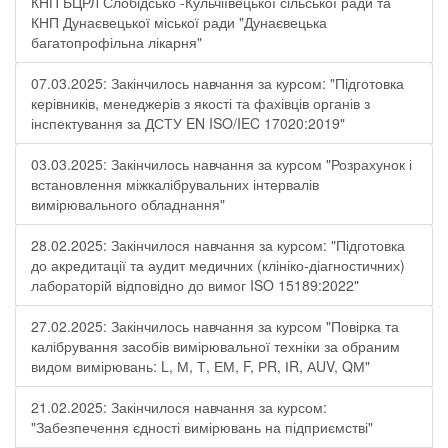
КНП БЦРЛ Слобідсько -Кульчіївецької сільської ради та
КНП Дунаєвецької міської ради "Дунаєвецька
багатопрофільна лікарня"
07.03.2025: Закінчилось навчання за курсом: "Підготовка
керівників, менеджерів з якості та фахівців органів з
інспектування за ДСТУ EN ISO/IEC 17020:2019"
03.03.2025: Закінчилось навчання за курсом "Розрахунок і
встановлення міжкалібрувальних інтервалів
вимірювального обладнання"
28.02.2025: Закінчилося навчання за курсом: "Підготовка
до акредитації та аудит медичних (клініко-діагностичних)
лабораторій відповідно до вимог ISO 15189:2022"
27.02.2025: Закінчилось навчання за курсом "Повірка та
калібрування засобів вимірювальної техніки за обраним
видом вимірювань: L, М, Т, ЕМ, F, РR, ІR, АUV, QМ"
21.02.2025: Закінчилося навчання за курсом:
"Забезпечення єдності вимірювань на підприємстві"