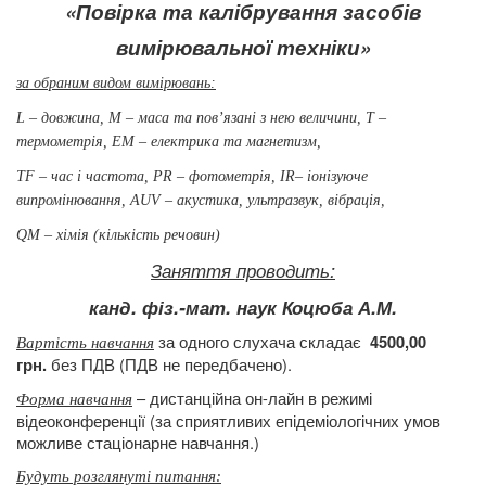
«Повірка та калібрування засобів
вимірювальної техніки»
за обраним
видом вимірювань:
L – довжина, М – маса та пов’язані з нею величини,
Т –
термометрія,
ЕМ – електрика та магнетизм,
ТF –
час і частота, РR – фотометрія,
ІR– іонізуюче
випромінювання, АUV
– акустика, ультразвук, вібрація,
QМ – хімія (кількість речовин)
Заняття проводить:
канд. фіз.-мат.
наук Коцюба А.М.
за одного слухача складає
4500,00
Вартість навчання
без ПДВ (ПДВ не передбачено).
грн.
– дистанційна он-лайн в режимі
Форма навчання
відеоконференції (за сприятливих епідеміологічних умов
можливе стаціонарне навчання.)
Будуть розглянуті питання
: