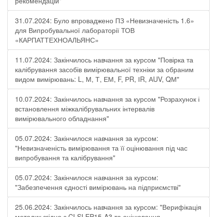
рекомендацій"
31.07.2024: Було впроваджено ПЗ «Невизначеність 1.6»
для Випробувальної лабораторії ТОВ
«КАРПАТТЕХНОАЛЬЯНС»
11.07.2024: Закінчилось навчання за курсом "Повірка та
калібрування засобів вимірювальної техніки за обраним
видом вимірювань: L, М, Т, ЕМ, F, РR, ІR, АUV, QМ"
10.07.2024: Закінчилось навчання за курсом "Розрахунок і
встановлення міжкалібрувальних інтервалів
вимірювального обладнання"
05.07.2024: Закінчилося навчання за курсом:
"Невизначеність вимірювання та її оцінювання під час
випробування та калібрування"
05.07.2024: Закінчилося навчання за курсом:
"Забезпечення єдності вимірювань на підприємстві"
25.06.2024: Закінчилось навчання за курсом: "Верифікація
методик згідно з CLSI EP15-A3 та оцінювання