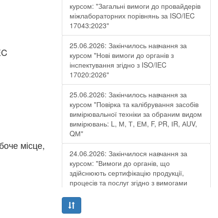
курсом: "Загальні вимоги до провайдерів
міжлабораторних порівнянь за ISO/IEC
17043:2023"
25.06.2026: Закінчилось навчання за
EC
курсом "Нові вимоги до органів з
інспектування згідно з ISO/IEC
17020:2026"
25.06.2026: Закінчилось навчання за
курсом "Повірка та калібрування засобів
вимірювальної техніки за обраним видом
вимірювань: L, М, Т, ЕМ, F, РR, ІR, АUV,
QМ"
боче місце,
24.06.2026: Закінчилося навчання за
курсом: "Вимоги до органів, що
здійснюють сертифікацію продукції,
процесів та послуг згідно з вимогами
ДСТУ EN ISO/IEC 17065:2019"
19.06.2026: Закінчилося навчання за