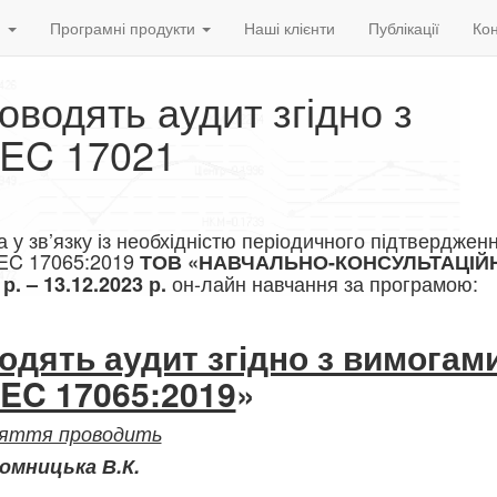
и
Програмні продукти
Наші клієнти
Публікації
Кон
роводять аудит згідно з
IEC 17021
а у зв’язку із необхідністю періодичного підтверджен
IEC 17065:2019
ТОВ «НАВЧАЛЬНО-КОНСУЛЬТАЦІЙ
он-лайн навчання за програмою:
 – 13.12.2023 р.
водять аудит згідно з вимога
IEC 17065:2019
»
яття проводить
омницька В.К.