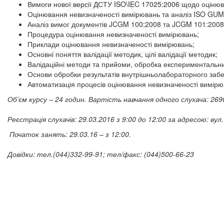
Вимоги нової версії ДСТУ ISO\IEC 17025:2006 щодо оцінюв
Оцінювання невизначеності вимірювань та аналіз ISO GU
Аналіз вимог документів JCGM 100:2008 та JCGM 101:2008
Процедура оцінювання невизначеності вимірювань;
Приклади оцінювання невизначеності вимірювань;
Основні поняття валідації методик, цілі валідації методик;
Валідаційні методи та прийоми, обробка експериментальни
Основи обробки результатів внутрішньолабораторного забе
Автоматизація процесів оцінювання невизначеності вимірюв
Об’єм курсу – 24 годин. Вартість навчання одного слухача:
269
Реєстрація слухачів: 29.03
.2016 з 9:00 до 12:00 за адресою: ву
Початок занять: 29.03.16 – з 12:00.
Довідки: тел.
(044)332-99-91
; тел/факс:
(044)500-66-23