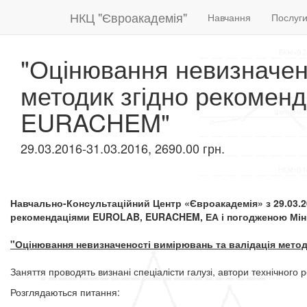
НКЦ "Євроакадемія"
Навчання
Послуг
"Оцінювання невизначено
методик згідно рекомен
EURACHEM"
29.03.2016-31.03.2016, 2690.00 грн.
Навчально-Консультаційний Центр «Євроакадемія» з 29.03.20
рекомендаціями EUROLAB, EURACHEM, ЕА і погодженою Мініс
"Оцінювання невизначеності вимірювань та валідація мето
Заняття проводять визнані спеціалісти галузі, автори технічног
Розглядаються питання: