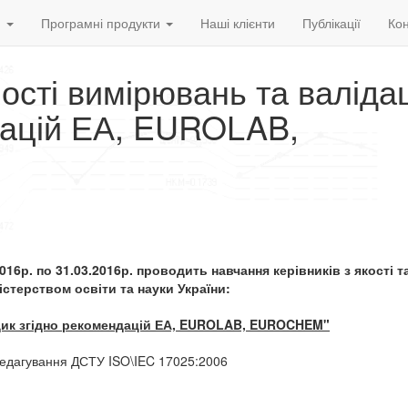
и
Програмні продукти
Наші клієнти
Публікації
Кон
сті вимірювань та валіда
дацій ЕА, EUROLAB,
16р. по 31.03.2016р. проводить навчання керівників з якості 
терством освіти та науки України:
дик згідно рекомендацій ЕА, EUROLAB, EUROCHEM"
о редагування ДСТУ ISO\IEC 17025:2006