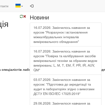
такти
Новини
ція
16.07.2026: Закінчилось навчання за
курсом "Розрахунок і встановлення
міжкалібрувальних інтервалів
вимірювального обладнання"
16.07.2026: Закінчилось навчання за
курсом "Повірка та калібрування засобів
вимірювальної техніки за обраним видом
вимірювань: L, М, Т, ЕМ, F, РR, ІR, АUV,
та спеціалістів лабораторій за програмою, розробленою за ві
QМ"
03.07.2026: Закінчилося навчання за
курсом: "Підготовка до акредитації та
аудит в лабораторіях згідно з вимогами
ДСТУ EN ISO/IEC 17025:2019"
29.06.2026: Закінчилося навчання за