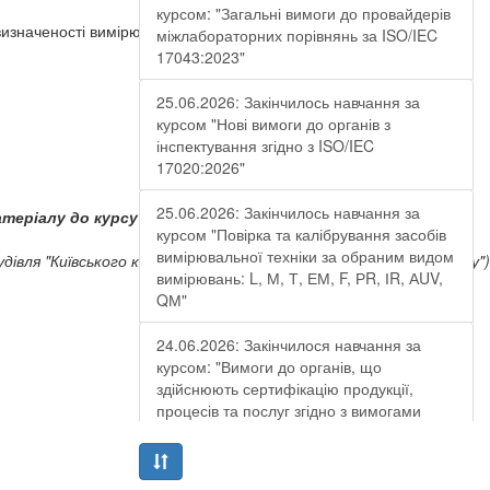
курсом: "Загальні вимоги до провайдерів
изначеності вимірювань;
міжлабораторних порівнянь за ISO/IEC
17043:2023"
25.06.2026: Закінчилось навчання за
курсом "Нові вимоги до органів з
інспектування згідно з ISO/IEC
17020:2026"
25.06.2026: Закінчилось навчання за
атеріалу до курсу та отримання
посвідчення.
курсом "Повірка та калібрування засобів
вимірювальної техніки за обраним видом
(будівля "Київського кооперативного економіко-правового коледжу")
вимірювань: L, М, Т, ЕМ, F, РR, ІR, АUV,
QМ"
24.06.2026: Закінчилося навчання за
курсом: "Вимоги до органів, що
здійснюють сертифікацію продукції,
процесів та послуг згідно з вимогами
ДСТУ EN ISO/IEC 17065:2019"
19.06.2026: Закінчилося навчання за