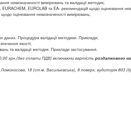
ання невизначеності вимірювань та валідації методик;
M, EURACHEM, EUROLAB та EA- рекомендацій щодо оцінювання нев
 щодо оцінювання невизначеності вимірювань;
х даних. Процедура валідації методики. Приклади;
зпечення якості;
ань та валідації методик. Приклади застосування.
0,00 грн
.(без сплати ПДВ) включаючи вартість
роздаткового м
л. Ломоносова, 18 (ст.м. Васильківська), 8 поверх, аудиторія 803 