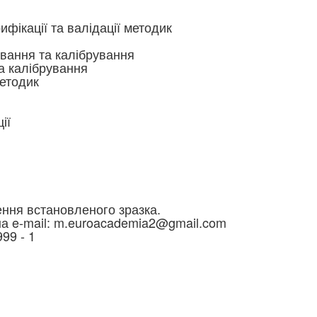
ікації та валідації методик
ування та калібрування
а калібрування
методик
ії
ення встановленого зразка.
 на e-mail: m.euroacademia2@gmail.com
99 - 1