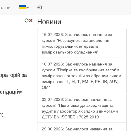
такти
Новини
16.07.2026: Закінчилось навчання за
курсом "Розрахунок і встановлення
міжкалібрувальних інтервалів
вимірювального обладнання"
16.07.2026: Закінчилось навчання за
курсом "Повірка та калібрування засобів
раторій за
вимірювальної техніки за обраним видом
вимірювань: L, М, Т, ЕМ, F, РR, ІR, АUV,
QМ"
мендацій»
03.07.2026: Закінчилося навчання за
курсом: "Підготовка до акредитації та
аудит в лабораторіях згідно з вимогами
я)
ДСТУ EN ISO/IEC 17025:2019"
29.06.2026: Закінчилося навчання за