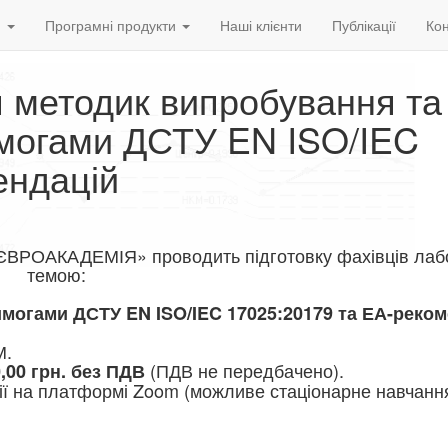
и
Програмні продукти
Наші клієнти
Публікації
Кон
я методик випробування та
вимогами ДСТУ EN ISO/IEC
ендацій
АКАДЕМІЯ» проводить підготовку фахівців лабо
темою:
вимогами
ДСТУ EN ISO/IEC 17025:20179 та ЕА-реко
М.
(ПДВ не передбачено).
0,00 грн. без ПДВ
ї на платформі Zoom (можливе стаціонарне навчанн