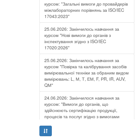
курсом: "Загальні вимоги до провайдерів
міжлабораторних порівнянь за ISO/IEC
17043:2023"
25.06.2026: Закінчилось навчання за
курсом "Нові вимоги до органів з
інспектування згідно з ISO/IEC
17020:2026"
25.06.2026: Закінчилось навчання за
курсом "Повірка та калібрування засобів
вимірювальної техніки за обраним видом
вимірювань: L, М, Т, ЕМ, F, РR, ІR, АUV,
QМ"
24.06.2026: Закінчилося навчання за
курсом: "Вимоги до органів, що
здійснюють сертифікацію продукції,
процесів та послуг згідно з вимогами
ДСТУ EN ISO/IEC 17065:2019"
19.06.2026: Закінчилося навчання за