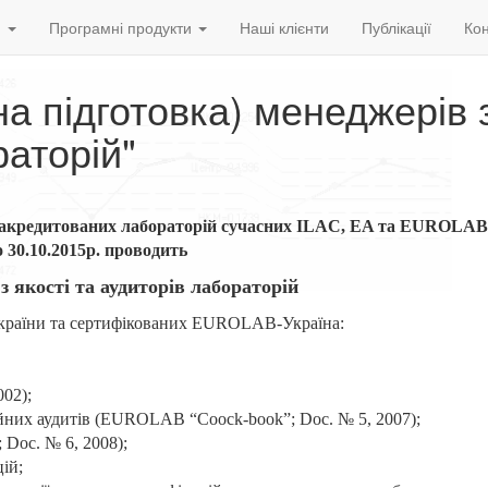
и
Програмні продукти
Наші клієнти
Публікації
Кон
на підготовка) менеджерів 
раторій"
ти акредитованих лабораторій сучасних ILAC, EA та EUROLAB
 30.10.2015р. проводить
 якості та аудиторів лабораторій
 України та сертифікованих EUROLAB-Україна:
02);
ійних аудитів (EUROLAB “Coock-book”; Doc. № 5, 2007);
Doc. № 6, 2008);
ій;