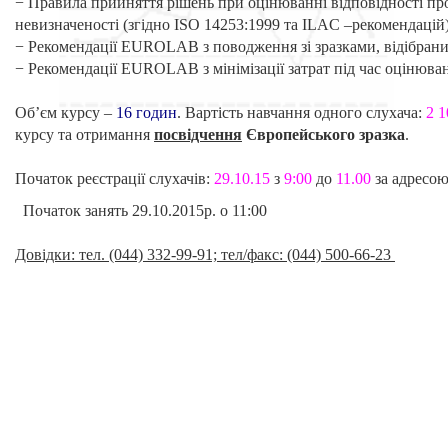
− Правила прийняття рішень при оцінюванні відповідності пр
невизначеності (згідно ISO 14253:1999 та ILAC –рекомендацій)
− Рекомендації EUROLAB з поводження зі зразками, відібра
− Рекомендації EUROLAB з мінімізації затрат під час оцінюван
Об’єм курсу –
16 годин
. Вартість навчання одного слухача:
2 1
курсу та отримання
посвідчення
Європейського зразка
.
Початок реєстрації слухачів:
29.10.15
з
9:00
до
11.00
за адресою
Початок занять 29.10.2015р. о 11:00
Довідки: тел. (044) 332-99-91; тел/факс: (044) 500-66-23