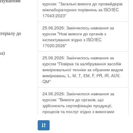
рахуванням
курсом: "Загальні вимоги до провайдерів
міжлабораторних порівнянь за ISO/IEC
17043:2023"
25.06.2026: Закінчилось навчання за
курсом "Нові вимоги до органів з
теріалу до
інспектування згідно з ISO/IEC
17020:2026"
ка)
25.06.2026: Закінчилось навчання за
курсом "Повірка та калібрування засобів
вимірювальної техніки за обраним видом
вимірювань: L, М, Т, ЕМ, F, РR, ІR, АUV,
QМ"
24.06.2026: Закінчилося навчання за
курсом: "Вимоги до органів, що
здійснюють сертифікацію продукції,
процесів та послуг згідно з вимогами
ДСТУ EN ISO/IEC 17065:2019"
19.06.2026: Закінчилося навчання за