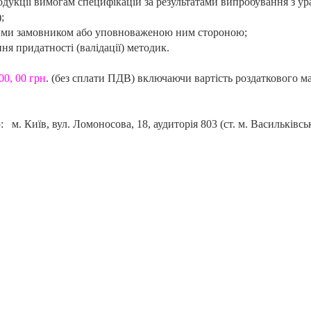
одукції вимогам специфікацій за результатами випробування з у
;
ними замовником або уповноваженою ним стороною;
ня придатності (валідації) методик.
00, 00 грн
. (без сплати ПДВ) включаючи вартість роздаткового ма
: м. Київ, вул. Ломоносова, 18, аудиторія 803 (ст. м. Васильківсь