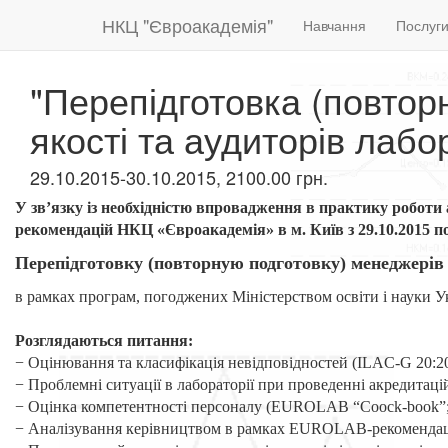
НКЦ "Євроакадемія"
Навчання
Послуг
"Перепідготовка (повтор
якості та аудиторів лабо
29.10.2015-30.10.2015, 2100.00 грн.
У зв’язку із необхідністю впровадження в практику робо
рекомендацій НКЦ «Євроакадемія» в м. Київ з 29.10.2015 по
Перепідготовку (повторную подготовку) менеджерів з
в рамках програм, погоджених Міністерством освіти і науки
Розглядаються питання:
− Оцінювання та класифікація невідповідностей (ILAC-G 20:20
− Проблемні ситуації в лабораторії при проведенні акредитац
− Оцінка компетентності персоналу (EUROLAB “Coock-book”; 
− Аналізування керівництвом в рамках EUROLAB-рекомендац