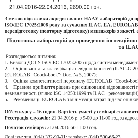
21.04.2016-22.04.2016, 2690.00 грн.
З метою підготовки акредитованих НААУ лабораторій до пр
ISO/IEC 17025:2006 року та сучасних ILAC, EA, EUROLAB 
перепідготовку
(повторну підготовку) менеджерів з якості,
Підготовка лабораторій до проведення інспекційно
та ILA
Розглядаються питання:
1. Вимоги ДСТУ ISO/IEC 17025:2006 щодо систем менеджмент
2. Оцінювання та класифікація невідповідностей (ILAC-G 20:2
(EUROLAB “Coock-book”; Doc. № 5, 2007);
3. Оцінка компетентності персоналу (EUROLAB “Coock-book”
4. Правила прийняття рішень при оцінюванні відповідності п
невизначеності (згідно ISO 14253:1999 та ILAC –рекомендацій)
5. Рекомендації EUROLAB з мінімізації затрат під час оцінюв
Об’єм курсу – 16 годин. Вартість участі у семінарі становит
Реєстрація слухачів:
21.04.2016 р. з 9-00 до 11-00 год за адрес
Початок семінару:
21.04.2016 об 11-00 год.
Довідки: тел. (044) 332-99-91; тел/факс: (044) 500-66-23